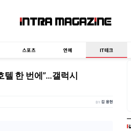
스포츠
연예
IT테크
호텔 한 번에”…갤럭시
김 용현
BY