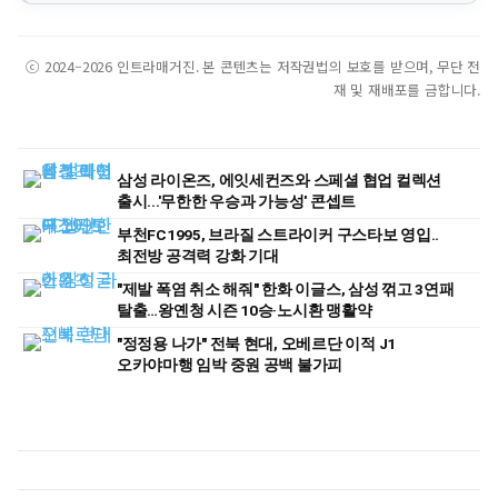
ⓒ 2024–2026 인트라매거진. 본 콘텐츠는 저작권법의 보호를 받으며, 무단 전
재 및 재배포를 금합니다.
삼성 라이온즈, 에잇세컨즈와 스페셜 협업 컬렉션
출시...'무한한 우승과 가능성' 콘셉트
부천FC1995, 브라질 스트라이커 구스타보 영입..
최전방 공격력 강화 기대
"제발 폭염 취소 해줘" 한화 이글스, 삼성 꺾고 3연패
탈출…왕옌청 시즌 10승·노시환 맹활약
"정정용 나가" 전북 현대, 오베르단 이적 J1
오카야마행 임박 중원 공백 불가피