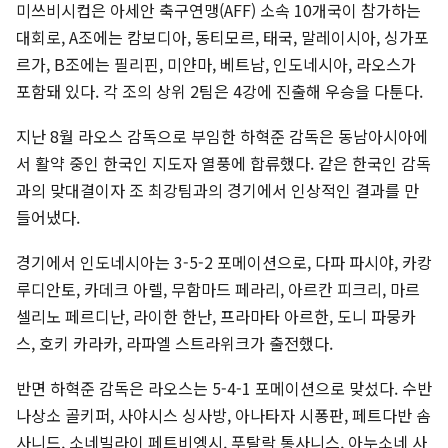
미쓰비시컵은 아세안 축구연맹(AFF) 소속 10개국이 참가하는
대회로, A조에는 캄보디아, 동티모르, 태국, 말레이시아, 싱가포
르가, B조에는 필리핀, 미얀마, 베트남, 인도네시아, 라오스가
포함돼 있다. 각 조의 상위 2팀은 4강에 진출해 우승을 다툰다.
지난 8월 라오스 감독으로 부임한 하혁준 감독은 동남아시아에
서 활약 중인 한국인 지도자 열풍에 합류했다. 같은 한국인 감독
과의 맞대결이자 조 최강팀과의 경기에서 인상적인 결과를 만
들어냈다.
경기에서 인도네시아는 3-5-2 포메이션으로, 다파 파시야, 카캉
루디안토, 카데크 아렐, 무함마드 페라리, 아르칸 피크리, 마르
셀리노 페르디난, 라이한 한난, 프라마타 아르한, 도니 파뭉카
스, 호키 카라카, 라파엘 스트라위크가 출전했다.
반면 하혁준 감독은 라오스는 5-4-1 포메이션으로 맞섰다. 수반
나상소 골키퍼, 사야시스 싱사방, 아나타자 시퐁판, 페트다반 솜
사니드, 소네빌라이 페트비엥시, 푸탈락 통사니스, 아누소네 사