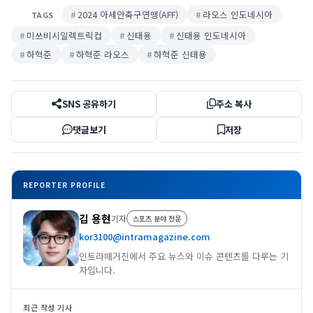
2024 아세안축구연맹(AFF)
라오스 인도네시아
TAGS
미쓰비시일렉트릭컵
신태용
신태용 인도네시아
하혁준
하혁준 라오스
하혁준 신태용
SNS 공유하기
주소 복사
댓글보기
저장
REPORTER PROFILE
김 용현
기자
스포츠 분야 전문
kor3100@intramagazine.com
인트라매거진에서 주요 뉴스와 이슈 콘텐츠를 다루는 기
자입니다.
최근 작성 기사