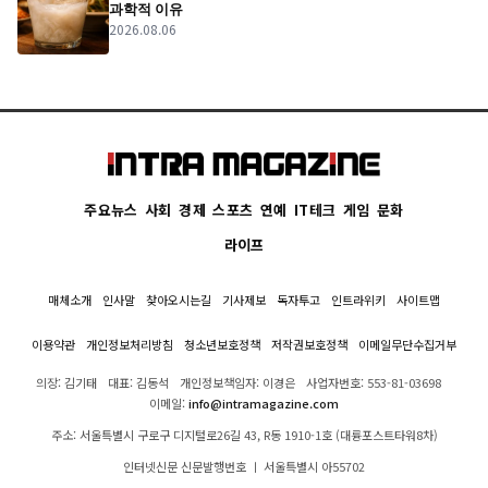
과학적 이유
2026.08.06
주요뉴스
사회
경제
스포츠
연예
IT테크
게임
문화
라이프
매체소개
인사말
찾아오시는길
기사제보
독자투고
인트라위키
사이트맵
이용약관
개인정보처리방침
청소년보호정책
저작권보호정책
이메일무단수집거부
의장: 김기태
대표: 김동석
개인정보책임자: 이경은
사업자번호: 553-81-03698
이메일:
info@intramagazine.com
주소: 서울특별시 구로구 디지털로26길 43, R동 1910-1호 (대륭포스트타워8차)
인터넷신문 신문발행번호 ㅣ 서울특별시 아55702