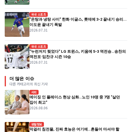
국내 스포츠
"온탕과 냉탕 사이" 한화 이글스, 롯데에 3-2 끝내기 승리...
이도윤 끝내기 폭발
2026.07.31
국내 스포츠
"누런저지 찢었다" LG 트윈스, 키움에 5-3 역전승…송찬의
역전포·임찬규 시즌 10승
2026.07.31
더 많은 이슈
다른 카테고리의 최신 기사
사회
에이징 인 플레이스 현상 심화…노인 10명 중 7명 "살던
집이 최고"
2026.08.06
생활정보
막걸리 침전물, 진짜 효능은 여기에…흔들어 마셔야 할