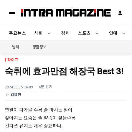
주요뉴스
사회
경제
스포츠
연예
날씨
생활정보
라이프
숙취에 효과만점 해장국 Best 3!
4분 읽기
2024.11.15 16:09
김용현
BY
연말이 다가올 수록 술 마시는 일이
잦아지는 요즘은 술 약속이 잦을수록
컨디션 유지도 매우 중요하다.