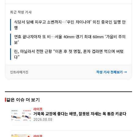
최근 작성 기사
식당서 담배 피우고 소변까지…‘우린 차이나야’ 외친 중국인 일행 만
행
연휴 끝나자마자 또 비…서울 40mm·경기 최대 60mm ‘가을비 주의
보’
린, 마닐라서 전한 근황 “이혼 후 첫 명절, 혼자 컵라면 먹으며 버텼
다”
인트라매거진
작성 기사 전체보기 →
같은 이슈 더 보기
라이프
거북목 교정에 좋다는 배영, 잘못된 자세는 목 통증 키운다
2026.08.08
라이프