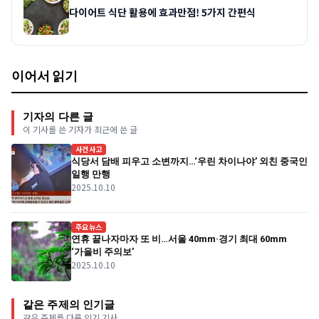
다이어트 식단 활용에 효과만점! 5가지 간편식
이어서 읽기
기자의 다른 글
이 기사를 쓴 기자가 최근에 쓴 글
사건사고
식당서 담배 피우고 소변까지…‘우린 차이나야’ 외친 중국인
일행 만행
2025.10.10
주요뉴스
연휴 끝나자마자 또 비…서울 40mm·경기 최대 60mm
‘가을비 주의보’
2025.10.10
같은 주제의 인기글
같은 주제를 다룬 인기 기사