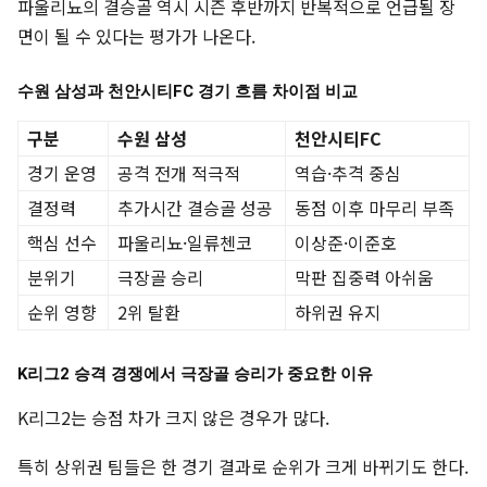
파울리뇨의 결승골 역시 시즌 후반까지 반복적으로 언급될 장
면이 될 수 있다는 평가가 나온다.
수원 삼성과 천안시티FC 경기 흐름 차이점 비교
구분
수원 삼성
천안시티FC
경기 운영
공격 전개 적극적
역습·추격 중심
결정력
추가시간 결승골 성공
동점 이후 마무리 부족
핵심 선수
파울리뇨·일류첸코
이상준·이준호
분위기
극장골 승리
막판 집중력 아쉬움
순위 영향
2위 탈환
하위권 유지
K리그2 승격 경쟁에서 극장골 승리가 중요한 이유
K리그2는 승점 차가 크지 않은 경우가 많다.
특히 상위권 팀들은 한 경기 결과로 순위가 크게 바뀌기도 한다.