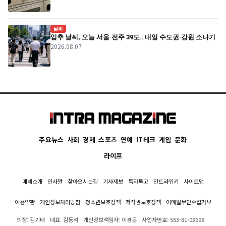
날씨
입추 날씨, 오늘 서울·전주 39도…내일 수도권·강원 소나기
2026.08.07
주요뉴스
사회
경제
스포츠
연예
IT테크
게임
문화
라이프
매체소개
인사말
찾아오시는길
기사제보
독자투고
인트라위키
사이트맵
이용약관
개인정보처리방침
청소년보호정책
저작권보호정책
이메일무단수집거부
의장: 김기태
대표: 김동석
개인정보책임자: 이경은
사업자번호: 553-81-03698