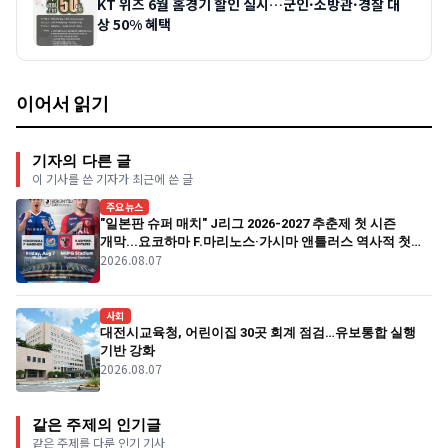
KT 위즈 6월 홈경기 할인 실시…군인·소방관·경찰 대
상 50% 혜택
이어서 읽기
기자의 다른 글
이 기사를 쓴 기자가 최근에 쓴 글
주요뉴스
"일본판 슈퍼 매치" J리그 2026-2027 추춘제 첫 시즌
개막...요코하마 F.마리노스·가시마 앤틀러스 역사적 첫
2026.08.07
경기
사회
대전시교육청, 어린이집 30곳 회계 점검…유보통합 실행
기반 강화
2026.08.07
같은 주제의 인기글
같은 주제를 다룬 인기 기사