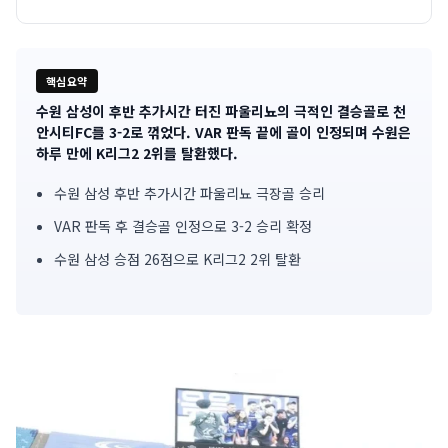
핵심요약
수원 삼성이 후반 추가시간 터진 파울리뇨의 극적인 결승골로 천
기
안시티FC를 3-2로 꺾었다. VAR 판독 끝에 골이 인정되며 수원은
하루 만에 K리그2 2위를 탈환했다.
사
수원 삼성 후반 추가시간 파울리뇨 극장골 승리
핵
VAR 판독 후 결승골 인정으로 3-2 승리 확정
심
수원 삼성 승점 26점으로 K리그2 2위 탈환
요
약