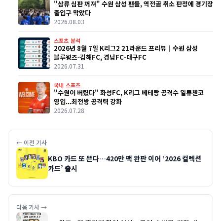
"삼류 심판 꺼져" 수원 삼성 팬들, 역전골 취소 판정에 경기장
출입구 막았다
2026.08.03
스포츠 분석
2026년 8월 7일 K리그2 21라운드 프리뷰｜수원 삼성
블루윙즈-김해FC, 경남FC-대구FC
2026.07.31
국내 스포츠
"수원이 버렸다" 화성FC, K리그 베테랑 공격수 일류첸코
영입...최전방 공격력 강화
2026.07.28
← 이전 기사
KBO 카드 또 뜬다…420만 팩 완판 이어 ‘2026 컬렉션
카드’ 출시
다음 기사 →