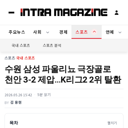
주요뉴스
사회
경제
스포츠
연예
국내 스포츠
스포츠 분석
스포츠
›
국내 스포츠
수원 삼성 파울리뇨 극장골로
천안 3-2 제압…K리그2 2위 탈환
5분 읽기
2026.05.26 15:42
김 용현
BY
목차
펼치기