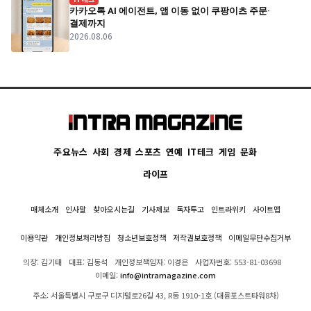
카카오톡 AI 에이전트, 앱 이동 없이 쿠팡이츠 주문·
결제까지
2026.08.06
주요뉴스
사회
경제
스포츠
연예
IT테크
게임
문화
라이프
매체소개
인사말
찾아오시는길
기사제보
독자투고
인트라위키
사이트맵
이용약관
개인정보처리방침
청소년보호정책
저작권보호정책
이메일무단수집거부
의장: 김기태
대표: 김동석
개인정보책임자: 이경은
사업자번호: 553-81-03698
이메일:
info@intramagazine.com
주소: 서울특별시 구로구 디지털로26길 43, R동 1910-1호 (대륭포스트타워8차)