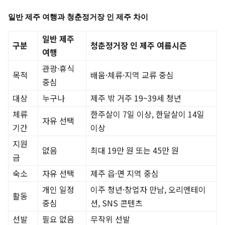
일반 제주 여행과 청춘정거장 인 제주 차이
일반 제주
구분
청춘정거장 인 제주 여름시즌
여행
관광·휴식
목적
배움·체류·지역 교류 중심
중심
대상
누구나
제주 밖 거주 19~39세 청년
체류
한주살이 7일 이상, 한달살이 14일
자유 선택
기간
이상
지원
없음
최대 19만 원 또는 45만 원
금
숙소
자유 선택
제주 읍·면 지역 중심
개인 일정
이주 청년·창업자 만남, 오리엔테이
활동
중심
션, SNS 콘텐츠
선발
필요 없음
무작위 선발