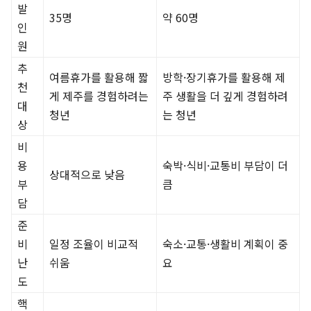
발
35명
약 60명
인
원
추
여름휴가를 활용해 짧
방학·장기휴가를 활용해 제
천
게 제주를 경험하려는
주 생활을 더 깊게 경험하려
대
청년
는 청년
상
비
용
숙박·식비·교통비 부담이 더
상대적으로 낮음
부
큼
담
준
비
일정 조율이 비교적
숙소·교통·생활비 계획이 중
난
쉬움
요
도
핵