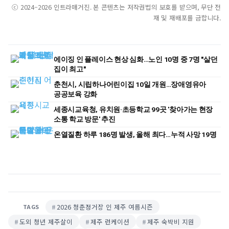
ⓒ 2024–2026 인트라매거진. 본 콘텐츠는 저작권법의 보호를 받으며, 무단 전
재 및 재배포를 금합니다.
에이징 인 플레이스 현상 심화…노인 10명 중 7명 "살던
집이 최고"
춘천시, 시립하나어린이집 10일 개원…장애영유아
공공보육 강화
세종시교육청, 유치원·초등학교 99곳 '찾아가는 현장
소통 학교 방문' 추진
온열질환 하루 186명 발생, 올해 최다…누적 사망 19명
2026 청춘정거장 인 제주 여름시즌
TAGS
도외 청년 제주살이
제주 런케이션
제주 숙박비 지원