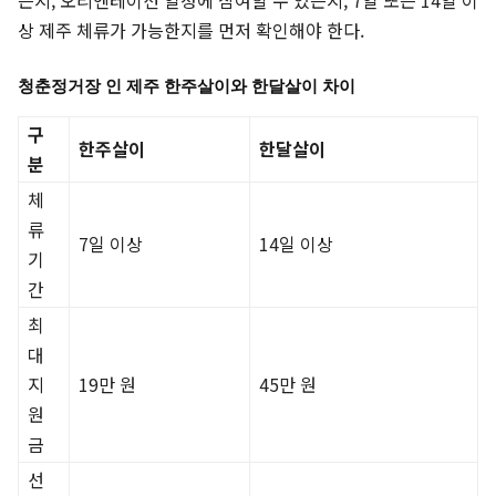
는지, 오리엔테이션 일정에 참여할 수 있는지, 7일 또는 14일 이
상 제주 체류가 가능한지를 먼저 확인해야 한다.
청춘정거장 인 제주 한주살이와 한달살이 차이
구
한주살이
한달살이
분
체
류
7일 이상
14일 이상
기
간
최
대
지
19만 원
45만 원
원
금
선