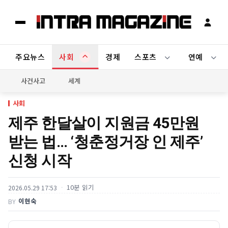
주요뉴스
사회
경제
스포츠
연예
사건사고
세계
사회
제주 한달살이 지원금 45만원
받는 법… ‘청춘정거장 인 제주’
신청 시작
10분 읽기
2026.05.29 17:53
이현숙
BY