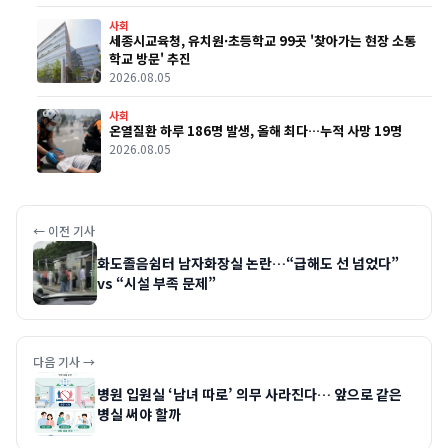
사회
세종시교육청, 유치원·초등학교 99곳 '찾아가는 현장 소통
학교 방문' 추진
2026.08.05
사회
온열질환 하루 186명 발생, 올해 최다…누적 사망 19명
2026.08.05
← 이전 기사
화도졸음쉼터 남자화장실 논란…“급해도 선 넘었다”
vs “시설 부족 문제”
다음 기사 →
병원 입원실 ‘남녀 따로’ 의무 사라진다… 앞으로 같은
병실 써야 할까