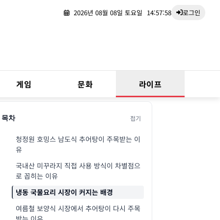
2026년 08월 08일 토요일
14:57:59
로그인
게임
문화
라이프
접기
목차
청정원 호밍스 남도식 추어탕이 주목받는 이
유
국내산 미꾸라지 직접 사용 방식이 차별점으
로 꼽히는 이유
냉동 국물요리 시장이 커지는 배경
여름철 보양식 시장에서 추어탕이 다시 주목
받는 이유