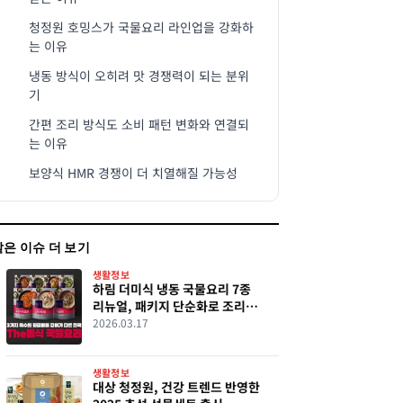
청정원 호밍스가 국물요리 라인업을 강화하
는 이유
냉동 방식이 오히려 맛 경쟁력이 되는 분위
기
간편 조리 방식도 소비 패턴 변화와 연결되
는 이유
보양식 HMR 경쟁이 더 치열해질 가능성
같은 이슈 더 보기
생활정보
하림 더미식 냉동 국물요리 7종
리뉴얼, 패키지 단순화로 조리
편의성 강화
2026.03.17
생활정보
대상 청정원, 건강 트렌드 반영한