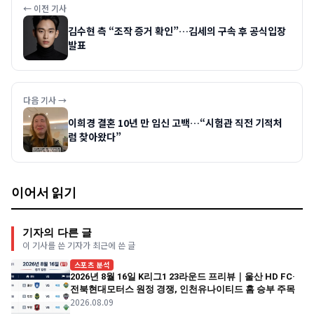
← 이전 기사
김수현 측 “조작 증거 확인”…김세의 구속 후 공식입장
발표
다음 기사 →
이희경 결혼 10년 만 임신 고백…“시험관 직전 기적처
럼 찾아왔다”
이어서 읽기
기자의 다른 글
이 기사를 쓴 기자가 최근에 쓴 글
스포츠 분석
2026년 8월 16일 K리그1 23라운드 프리뷰｜울산 HD FC·
전북현대모터스 원정 경쟁, 인천유나이티드 홈 승부 주목
2026.08.09