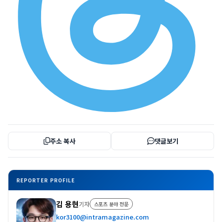
주소 복사
댓글보기
REPORTER PROFILE
김 용현
기자
스포츠 분야 전문
kor3100@intramagazine.com