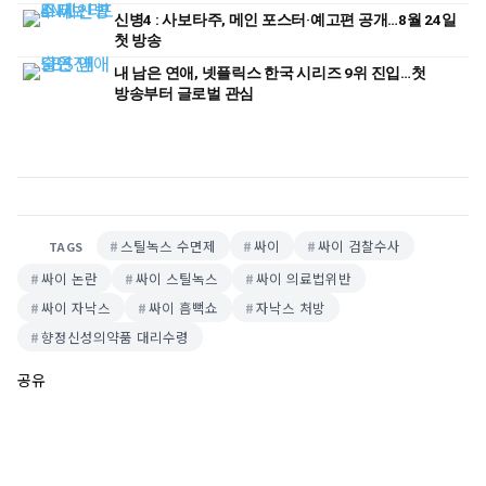
신병4 : 사보타주, 메인 포스터·예고편 공개…8월 24일
첫 방송
내 남은 연애, 넷플릭스 한국 시리즈 9위 진입…첫
방송부터 글로벌 관심
스틸녹스 수면제
싸이
싸이 검찰수사
TAGS
싸이 논란
싸이 스틸녹스
싸이 의료법위반
싸이 자낙스
싸이 흠뻑쇼
자낙스 처방
향정신성의약품 대리수령
공유