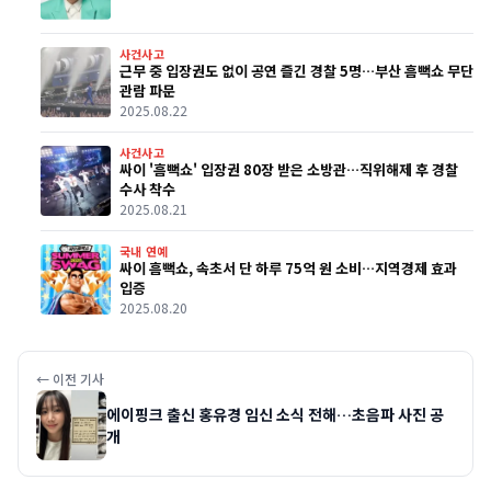
사건사고
근무 중 입장권도 없이 공연 즐긴 경찰 5명…부산 흠뻑쇼 무단
관람 파문
2025.08.22
사건사고
싸이 '흠뻑쇼' 입장권 80장 받은 소방관…직위해제 후 경찰
수사 착수
2025.08.21
국내 연예
싸이 흠뻑쇼, 속초서 단 하루 75억 원 소비…지역경제 효과
입증
2025.08.20
← 이전 기사
에이핑크 출신 홍유경 임신 소식 전해…초음파 사진 공
개