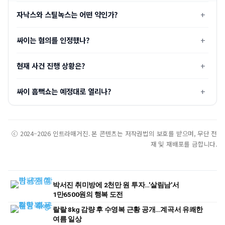
자낙스와 스틸녹스는 어떤 약인가?
싸이는 혐의를 인정했나?
현재 사건 진행 상황은?
싸이 흠뻑쇼는 예정대로 열리나?
ⓒ 2024–2026 인트라매거진. 본 콘텐츠는 저작권법의 보호를 받으며, 무단 전
재 및 재배포를 금합니다.
박서진 취미방에 2천만 원 투자…'살림남'서
1만6500원의 행복 도전
랄랄 8kg 감량 후 수영복 근황 공개…계곡서 유쾌한
여름 일상