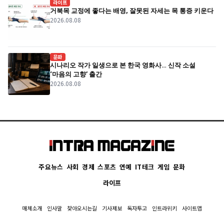
라이프
거북목 교정에 좋다는 배영, 잘못된 자세는 목 통증 키운다
2026.08.08
문화
시나리오 작가 일생으로 본 한국 영화사… 신작 소설
‘마음의 고향’ 출간
2026.08.08
주요뉴스
사회
경제
스포츠
연예
IT테크
게임
문화
라이프
매체소개
인사말
찾아오시는길
기사제보
독자투고
인트라위키
사이트맵