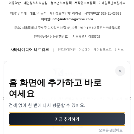
이용약관
개인정보처리방침
청소년보호정책
저작권보호정책
이메일무단수집거부
의장: 김기태
대표: 김동석
개인정보책임자: 이경은
사업자번호: 553-81-03698
이메일:
info@intramagazine.com
주소: 서울특별시 구로구 디지털로26길 43, R동 1910-1호 (대륭포스트타워8차)
인터넷신문 신문발행번호 ㅣ 서울특별시 아55702
사바나미디어 네트워크
인트라매거진
이슈데이
케이팝포스트
위닥스
×
홈 화면에 추가하고 바로
여세요
인트라매거진의 모든 콘텐츠(기사)는 저작권법의 보호를 받으며, 무단 전재, 복사, 배포
검색 없이 한 번에 다시 방문할 수 있어요.
등을 금합니다.
© 2024–2026 인트라매거진. All Rights Reserved
지금 추가하기
오늘은 괜찮아요