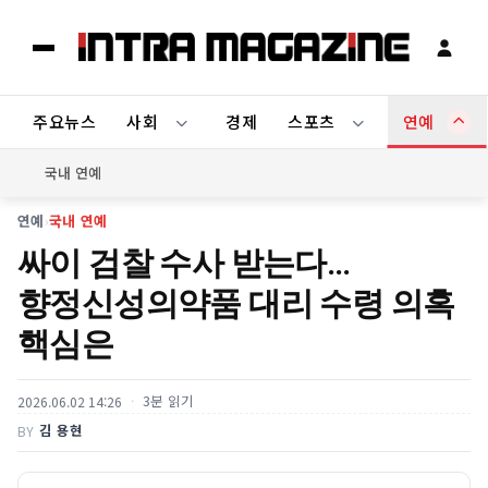
주요뉴스
사회
경제
스포츠
연예
국내 연예
연예
›
국내 연예
싸이 검찰 수사 받는다…
향정신성의약품 대리 수령 의혹
핵심은
3분 읽기
2026.06.02 14:26
김 용현
BY