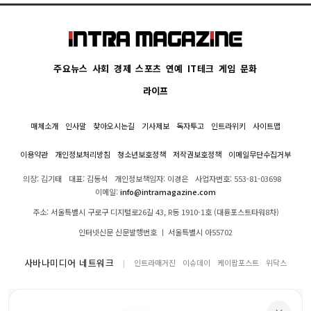
주요뉴스
사회
경제
스포츠
연예
IT테크
게임
문화
라이프
매체소개
인사말
찾아오시는길
기사제보
독자투고
인트라위키
사이트맵
이용약관
개인정보처리방침
청소년보호정책
저작권보호정책
이메일무단수집거부
의장: 김기태
대표: 김동석
개인정보책임자: 이경은
사업자번호: 553-81-03698
이메일:
info@intramagazine.com
주소: 서울특별시 구로구 디지털로26길 43, R동 1910-1호 (대륭포스트타워8차)
인터넷신문 신문발행번호 ㅣ 서울특별시 아55702
사바나미디어 네트워크
인트라매거진
이슈데이
케이팝포스트
위닥스