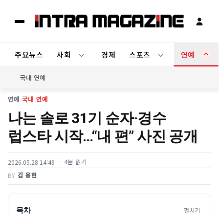
주요뉴스
사회
경제
스포츠
연예
국내 연예
연예
›
국내 연예
나는 솔로 31기 순자·경수
럽스타 시작…“내 편” 사진 공개
4분 읽기
2026.05.28 14:49
김 용현
BY
목차
펼치기