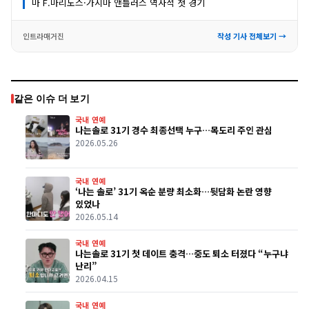
마 F.마리노스·가시마 앤틀러스 역사적 첫 경기
인트라매거진
작성 기사 전체보기 →
같은 이슈 더 보기
국내 연예
나는솔로 31기 경수 최종선택 누구…목도리 주인 관심
2026.05.26
국내 연예
‘나는 솔로’ 31기 옥순 분량 최소화…뒷담화 논란 영향
있었나
2026.05.14
국내 연예
나는솔로 31기 첫 데이트 충격…중도 퇴소 터졌다 “누구냐
난리”
2026.04.15
국내 연예