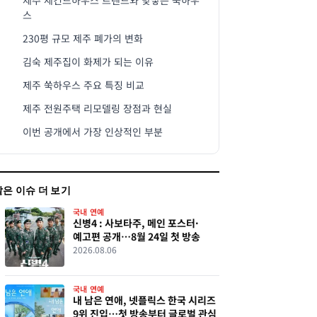
제주 세컨드하우스 트렌드와 맞닿은 쑥하우
스
230평 규모 제주 폐가의 변화
김숙 제주집이 화제가 되는 이유
제주 쑥하우스 주요 특징 비교
제주 전원주택 리모델링 장점과 현실
이번 공개에서 가장 인상적인 부분
같은 이슈 더 보기
국내 연예
신병4 : 사보타주, 메인 포스터·
예고편 공개…8월 24일 첫 방송
2026.08.06
국내 연예
내 남은 연애, 넷플릭스 한국 시리즈
9위 진입…첫 방송부터 글로벌 관심