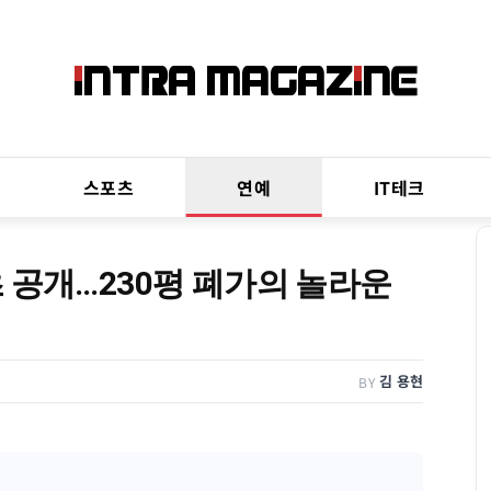
스포츠
연예
IT테크
 공개…230평 폐가의 놀라운
김 용현
BY