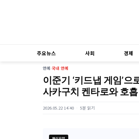
주요뉴스
사회
경제
연예
›
국내 연예
이준기 ‘키드냅 게임’으로
사카구치 켄타로와 호흡
2026.05.22 14:40
5분 읽기
핵심요약