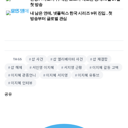
첫 방송
내 남은 연애, 넷플릭스 한국 시리즈 9위 진입…첫
방송부터 글로벌 관심
샵 사건
샵 엘리베이터 사건
샵 재결합
TAGS
샵 해체
서인영 이지혜
서지영 근황
이지혜 갈등 고백
이지혜 관종언니
이지혜 서지영
이지혜 유튜브
이지혜 인터뷰
공유