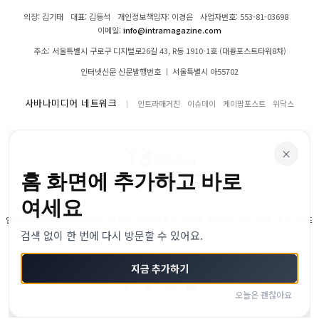
의장: 김기태
대표: 김동석
개인정보책임자: 이경은
사업자번호: 553-81-03698
이메일:
info@intramagazine.com
주소: 서울특별시 구로구 디지털로26길 43, R동 1910-1호 (대륭포스트타워8차)
인터넷신문 신문발행번호 ㅣ 서울특별시 아55702
사바나미디어 네트워크
인트라매거진
이슈데이
케이팝포스트
위닥스
×
홈 화면에 추가하고 바로
여세요
인트라매거진의 모든 콘텐츠(기사)는 저작권법의 보호를 받으며, 무단 전재, 복사, 배포
검색 없이 한 번에 다시 방문할 수 있어요.
등을 금합니다.
© 2024–2026 인트라매거진. All Rights Reserved
지금 추가하기
오늘은 괜찮아요