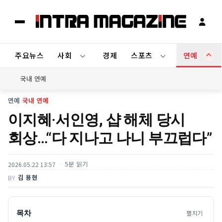
주요뉴스
사회
경제
스포츠
연예
국내 연예
연예
›
국내 연예
이지혜·서인영, 샵 해체 당시
회상…“다 지나고 나니 부끄럽다”
5분 읽기
2026.05.22 13:57
김 용현
BY
목차
펼치기