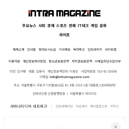
주요뉴스
사회
경제
스포츠
연예
IT테크
게임
문화
라이프
매체소개
인사말
찾아오시는길
기사제보
독자투고
인트라위키
사이트맵
이용약관
개인정보처리방침
청소년보호정책
저작권보호정책
이메일무단수집거부
의장: 김기태
대표: 김동석
개인정보책임자: 이경은
사업자번호: 553-81-03698
이메일:
info@intramagazine.com
주소: 서울특별시 구로구 디지털로26길 43, R동 1910-1호 (대륭포스트타워8차)
인터넷신문 신문발행번호 ㅣ 서울특별시 아55702
사바나미디어 네트워크
인트라매거진
이슈데이
케이팝포스트
위닥스
×