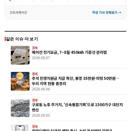
인트라매거진
작성 기사 전체보기 →
같은 이슈 더 보기
경제
에어컨 전기요금, 7~8월 450㎾h 기준선 관리법
2026.08.07
경제
추석 민생지원금 지급 확산, 통영 35만원·의령 50만원…
우리 지역 현황 총정리
2026.08.06
경제
구로동 노후 주거지, '신속통합기획'으로 1500가구 대단지
변신
2026.08.05
경제
카카오페이 AI코치 베타 출시, 소비 분석부터 지원금