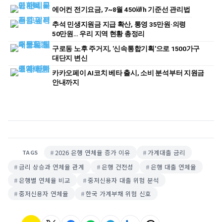
에어컨 전기요금, 7~8월 450㎾h 기준선 관리법
추석 민생지원금 지급 확산, 통영 35만원·의령
50만원… 우리 지역 현황 총정리
구로동 노후 주거지, '신속통합기획'으로 1500가구
대단지 변신
카카오페이 AI코치 베타 출시, 소비 분석부터 지원금
안내까지
2026 은행 연체율 증가 이유
가계대출 금리
TAGS
금리 상승과 연체율 관계
은행 건전성
은행 대출 연체율
은행별 연체율 비교
중저신용자 대출 위험 분석
중저신용자 연체율
한국 가계부채 위험 신호