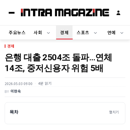
주요뉴스
사회
경제
스포츠
연예
경제
은행 대출 2504조 돌파…연체
14조, 중저신용자 위험 5배
4분 읽기
2026.05.03 09:00
이현숙
BY
목차
펼치기