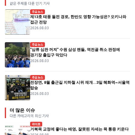
같은 주제를 다룬 인기 기사
주요뉴스
제13호 태풍 돌핀 경로, 한반도 영향 가능성은? 오키나와
접근 전망
2026.08.03
주요뉴스
"삼류 심판 꺼져" 수원 삼성 팬들, 역전골 취소 판정에
경기장 출입구 막았다
2026.08.03
주요뉴스
전장연, 8월 출근길 지하철 시위 재개...3일 혜화역~서울역
탑승
2026.08.03
더 많은 이슈
다른 카테고리의 최신 기사
라이프
거북목 교정에 좋다는 배영, 잘못된 자세는 목 통증 키운다
2026.08.08