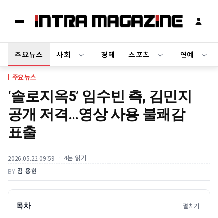
주요뉴스
사회
경제
스포츠
연예
주요뉴스
‘솔로지옥5’ 임수빈 측, 김민지
공개 저격…영상 사용 불쾌감
표출
4분 읽기
2026.05.22 09:59
김 용현
BY
목차
펼치기