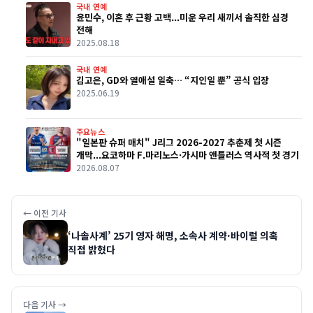
국내 연예
윤민수, 이혼 후 근황 고백...미운 우리 새끼서 솔직한 심경
전해
2025.08.18
국내 연예
김고은, GD와 열애설 일축… “지인일 뿐” 공식 입장
2025.06.19
주요뉴스
"일본판 슈퍼 매치" J리그 2026-2027 추춘제 첫 시즌
개막...요코하마 F.마리노스·가시마 앤틀러스 역사적 첫 경기
2026.08.07
← 이전 기사
‘나솔사계’ 25기 영자 해명, 소속사 계약·바이럴 의혹
직접 밝혔다
다음 기사 →