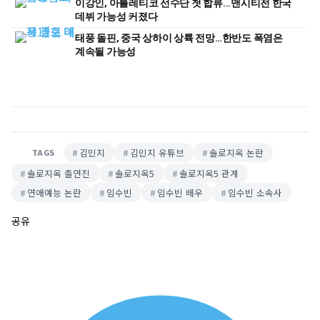
이강인, 아틀레티코 선수단 첫 합류...맨시티전 한국
데뷔 가능성 커졌다
태풍 돌핀, 중국 상하이 상륙 전망…한반도 폭염은
계속될 가능성
김민지
김민지 유튜브
솔로지옥 논란
TAGS
솔로지옥 출연진
솔로지옥5
솔로지옥5 관계
연애예능 논란
임수빈
임수빈 배우
임수빈 소속사
공유