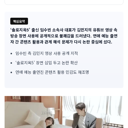
핵심요약
‘솔로지옥5’ 출신 임수빈 소속사 대표가 김민지의 유튜브 영상 속
기
방송 장면 사용에 공개적으로 불쾌감을 드러냈다. 연애 예능 출연
자 간 콘텐츠 활용과 관계 해석 문제가 다시 논란 중심에 섰다.
사
임수빈 측 김민지 영상 사용 공개 지적
핵
‘솔로지옥5’ 장면 삽입 두고 논란 확산
심
연애 예능 출연진 콘텐츠 활용 민감도 재조명
요
약