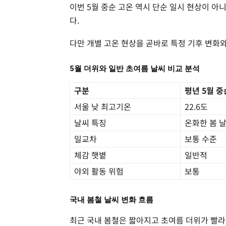
이번 5월 중순 고온 역시 단순 일시 현상이 아
다.
다만 개별 고온 현상을 곧바로 특정 기후 변화
5월 더위와 일반 초여름 날씨 비교 분석
구분
평년 5월 중
서울 낮 최고기온
22.6도
날씨 특징
온화한 봄 
일교차
보통 수준
체감 햇볕
일반적
야외 활동 위험
보통
국내 봄철 날씨 변화 흐름
최근 국내 봄철은 짧아지고 초여름 더위가 빨라