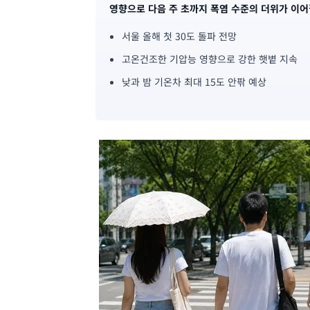
영향으로 다음 주 초까지 폭염 수준의 더위가 이어
사
서울 올해 첫 30도 돌파 전망
핵
고온건조한 기압능 영향으로 강한 햇볕 지속
심
낮과 밤 기온차 최대 15도 안팎 예상
요
약