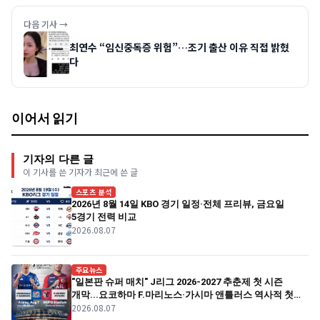
다음 기사 →
최연수 “임신중독증 위험”…조기 출산 이유 직접 밝혔
다
이어서 읽기
기자의 다른 글
이 기사를 쓴 기자가 최근에 쓴 글
스포츠 분석
2026년 8월 14일 KBO 경기 일정·전체 프리뷰, 금요일
5경기 전력 비교
2026.08.07
주요뉴스
"일본판 슈퍼 매치" J리그 2026-2027 추춘제 첫 시즌
개막...요코하마 F.마리노스·가시마 앤틀러스 역사적 첫
2026.08.07
경기