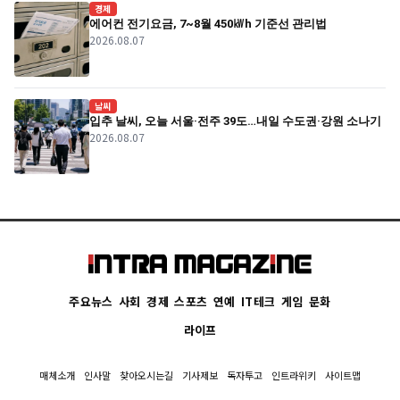
경제
에어컨 전기요금, 7~8월 450㎾h 기준선 관리법
2026.08.07
날씨
입추 날씨, 오늘 서울·전주 39도…내일 수도권·강원 소나기
2026.08.07
주요뉴스
사회
경제
스포츠
연예
IT테크
게임
문화
라이프
매체소개
인사말
찾아오시는길
기사제보
독자투고
인트라위키
사이트맵