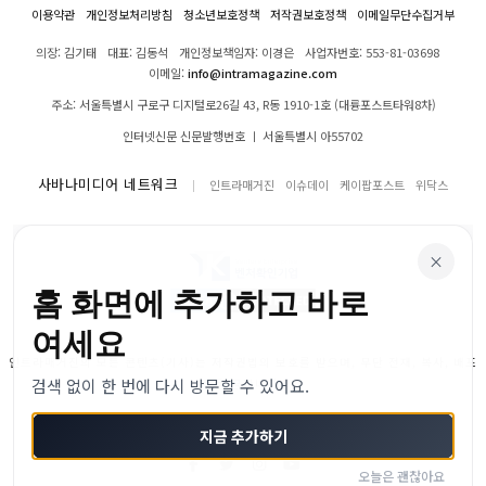
이용약관
개인정보처리방침
청소년보호정책
저작권보호정책
이메일무단수집거부
의장: 김기태
대표: 김동석
개인정보책임자: 이경은
사업자번호: 553-81-03698
이메일:
info@intramagazine.com
주소: 서울특별시 구로구 디지털로26길 43, R동 1910-1호 (대륭포스트타워8차)
인터넷신문 신문발행번호 ㅣ 서울특별시 아55702
사바나미디어 네트워크
인트라매거진
이슈데이
케이팝포스트
위닥스
×
홈 화면에 추가하고 바로
여세요
인트라매거진의 모든 콘텐츠(기사)는 저작권법의 보호를 받으며, 무단 전재, 복사, 배포
검색 없이 한 번에 다시 방문할 수 있어요.
등을 금합니다.
© 2024–2026 인트라매거진. All Rights Reserved
지금 추가하기
오늘은 괜찮아요