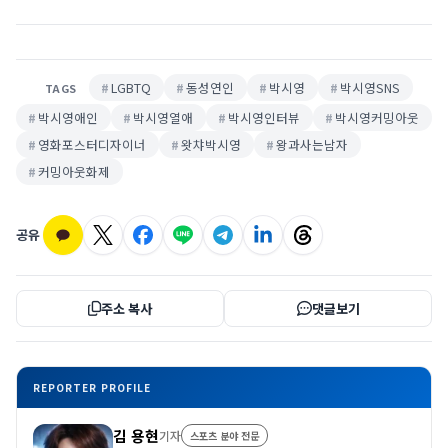
LGBTQ
동성연인
박시영
박시영SNS
TAGS
박시영애인
박시영열애
박시영인터뷰
박시영커밍아웃
영화포스터디자이너
왓챠박시영
왕과사는남자
커밍아웃화제
공유
주소 복사
댓글보기
REPORTER PROFILE
김 용현
기자
스포츠 분야 전문