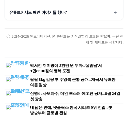
유튜브에서도 애인 이야기를 했나?
ⓒ 2024–2026 인트라매거진. 본 콘텐츠는 저작권법의 보호를 받으며, 무단 전
재 및 재배포를 금합니다.
박서진 취미방에 2천만 원 투자…'살림남'서
1만6500원의 행복 도전
랄랄 8kg 감량 후 수영복 근황 공개…계곡서 유쾌한
여름 일상
신병4 : 사보타주, 메인 포스터·예고편 공개…8월 24일
첫 방송
내 남은 연애, 넷플릭스 한국 시리즈 9위 진입…첫
방송부터 글로벌 관심