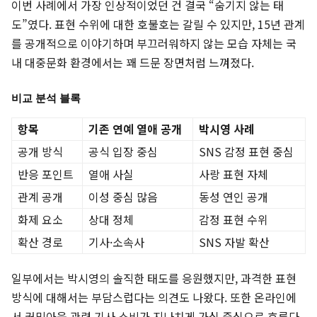
이번 사례에서 가장 인상적이었던 건 결국 “숨기지 않는 태
도”였다. 표현 수위에 대한 호불호는 갈릴 수 있지만, 15년 관계
를 공개적으로 이야기하며 부끄러워하지 않는 모습 자체는 국
내 대중문화 환경에서는 꽤 드문 장면처럼 느껴졌다.
비교 분석 블록
항목
기존 연예 열애 공개
박시영 사례
공개 방식
공식 입장 중심
SNS 감정 표현 중심
반응 포인트
열애 사실
사랑 표현 자체
관계 공개
이성 중심 많음
동성 연인 공개
화제 요소
상대 정체
감정 표현 수위
확산 경로
기사·소속사
SNS 자발 확산
일부에서는 박시영의 솔직한 태도를 응원했지만, 과격한 표현
방식에 대해서는 부담스럽다는 의견도 나왔다. 또한 온라인에
서 커밍아웃 관련 기사 소비가 지나치게 가십 중심으로 흐른다