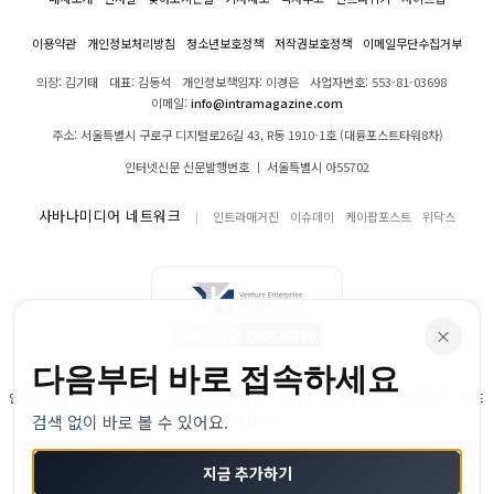
이용약관
개인정보처리방침
청소년보호정책
저작권보호정책
이메일무단수집거부
의장: 김기태
대표: 김동석
개인정보책임자: 이경은
사업자번호: 553-81-03698
이메일:
info@intramagazine.com
주소: 서울특별시 구로구 디지털로26길 43, R동 1910-1호 (대륭포스트타워8차)
인터넷신문 신문발행번호 ㅣ 서울특별시 아55702
사바나미디어 네트워크
인트라매거진
이슈데이
케이팝포스트
위닥스
×
다음부터 바로 접속하세요
인트라매거진의 모든 콘텐츠(기사)는 저작권법의 보호를 받으며, 무단 전재, 복사, 배포
검색 없이 바로 볼 수 있어요.
등을 금합니다.
© 2024–2026 인트라매거진. All Rights Reserved
지금 추가하기