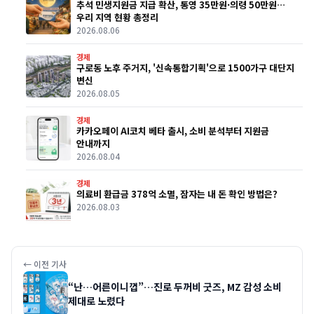
추석 민생지원금 지급 확산, 통영 35만원·의령 50만원…
우리 지역 현황 총정리
2026.08.06
경제
구로동 노후 주거지, '신속통합기획'으로 1500가구 대단지
변신
2026.08.05
경제
카카오페이 AI코치 베타 출시, 소비 분석부터 지원금
안내까지
2026.08.04
경제
의료비 환급금 378억 소멸, 잠자는 내 돈 확인 방법은?
2026.08.03
← 이전 기사
“난…어른이니껍”…진로 두꺼비 굿즈, MZ 감성 소비
제대로 노렸다