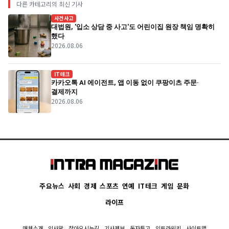
다른 카테고리의 최신 기사
사건사고
대법원, '입소 상담 중 사고'도 어린이집 원장 책임 명확히
했다
2026.08.06
IT테크
카카오톡 AI 에이전트, 앱 이동 없이 쿠팡이츠 주문·
결제까지
2026.08.06
주요뉴스
사회
경제
스포츠
연예
IT테크
게임
문화
라이프
매체소개
인사말
찾아오시는길
기사제보
독자투고
인트라위키
사이트맵