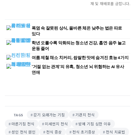
재 및 재배포를 금합니다.
폭염 속 잘못된 상식, 올바른 체온 낮추는 법은 따로
있다
학년 오를수록 악화되는 청소년 건강, 흡연·음주 늘고
운동 줄어
여름 제철 채소 치커리, 쌉쌀한 맛에 숨겨진 효능 4가지
‘거절 없는 관계’의 유혹, 청소년 뇌 위협하는 AI 유사
연애
감기 오래가는 기침
기관지 천식
TAGS
마른기침 천식
미세먼지 천식
밤에 기침 심한 이유
성인 천식 원인
천식 증상
천식 초기증상
천식 치료법