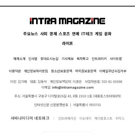
주요뉴스
사회
경제
스포츠
연예
IT테크
게임
문화
라이프
매체소개
인사말
찾아오시는길
기사제보
독자투고
인트라위키
사이트맵
이용약관
개인정보처리방침
청소년보호정책
저작권보호정책
이메일무단수집거부
의장: 김기태
대표: 김동석
개인정보책임자: 이경은
사업자번호: 553-81-03698
이메일:
info@intramagazine.com
주소: 서울특별시 구로구 디지털로26길 43, R동 1910-1호 (대륭포스트타워8차)
인터넷신문 신문발행번호 ㅣ 서울특별시 아55702
사바나미디어 네트워크
인트라매거진
이슈데이
케이팝포스트
위닥스