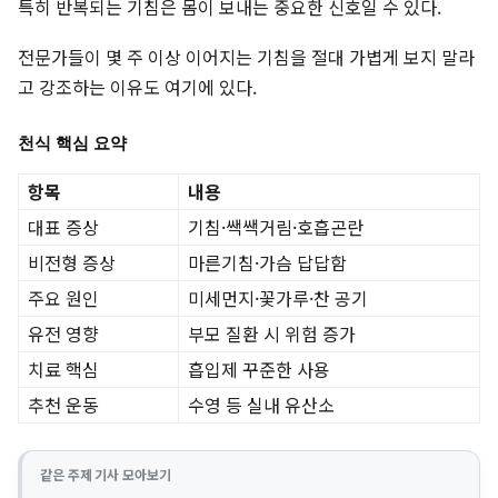
특히 반복되는 기침은 몸이 보내는 중요한 신호일 수 있다.
전문가들이 몇 주 이상 이어지는 기침을 절대 가볍게 보지 말라
고 강조하는 이유도 여기에 있다.
천식 핵심 요약
항목
내용
대표 증상
기침·쌕쌕거림·호흡곤란
비전형 증상
마른기침·가슴 답답함
주요 원인
미세먼지·꽃가루·찬 공기
유전 영향
부모 질환 시 위험 증가
치료 핵심
흡입제 꾸준한 사용
추천 운동
수영 등 실내 유산소
같은 주제 기사 모아보기