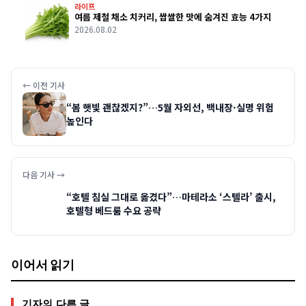
라이프
여름 제철 채소 치커리, 쌉쌀한 맛에 숨겨진 효능 4가지
2026.08.02
← 이전 기사
“봄 햇빛 괜찮겠지?”…5월 자외선, 백내장·실명 위험
높인다
다음 기사 →
“호텔 침실 그대로 옮겼다”…마테라소 ‘스텔라’ 출시,
호텔형 베드룸 수요 공략
이어서 읽기
기자의 다른 글