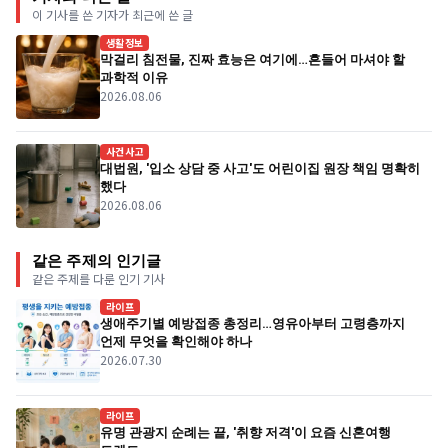
이 기사를 쓴 기자가 최근에 쓴 글
생활정보
막걸리 침전물, 진짜 효능은 여기에…흔들어 마셔야 할
과학적 이유
2026.08.06
사건사고
대법원, '입소 상담 중 사고'도 어린이집 원장 책임 명확히
했다
2026.08.06
같은 주제의 인기글
같은 주제를 다룬 인기 기사
라이프
생애주기별 예방접종 총정리…영유아부터 고령층까지
언제 무엇을 확인해야 하나
2026.07.30
라이프
유명 관광지 순례는 끝, '취향 저격'이 요즘 신혼여행