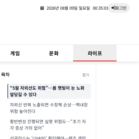
2026년 08월 09일 일요일
00:35:04
로그인
게임
문화
라이프
접기
목차
“5월 자외선도 위험”…봄 햇빛이 눈 노화
앞당길 수 있다
자외선 반복 노출되면 수정체 손상…백내장
위험 높아진다
황반변성 진행되면 실명 위험도…“초기 자
각 증상 거의 없어”
선글라스는 ‘UV400’ 확인해야…렌즈 색만