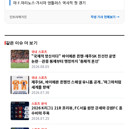
마 F.마리노스·가시마 앤틀러스 역사적 첫 경기
인트라매거진
작성 기사 전체보기 →
같은 이슈 더 보기
국내 스포츠
"국제적 망신이다" 바이에른 뮌헨-제주SK 친선전 운영
논란…관중 통제부터 행정까지 '총체적 혼선'
2026.08.05
국내 스포츠
제주SK, 바이에른 뮌헨전 스페셜 유니폼 공개..'마그마처럼
세계를 향해'
2026.07.30
스포츠 분석
2026 K리그1 21R 프리뷰, FC서울 원정 강세와 강원FC 홈
수비력 주목
2026.07.25