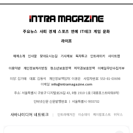
주요뉴스
사회
경제
스포츠
연예
IT테크
게임
문화
라이프
매체소개
인사말
찾아오시는길
기사제보
독자투고
인트라위키
사이트맵
이용약관
개인정보처리방침
청소년보호정책
저작권보호정책
이메일무단수집거부
의장: 김기태
대표: 김동석
개인정보책임자: 이경은
사업자번호: 553-81-03698
이메일:
info@intramagazine.com
주소: 서울특별시 구로구 디지털로26길 43, R동 1910-1호 (대륭포스트타워8차)
인터넷신문 신문발행번호 ㅣ 서울특별시 아55702
사바나미디어 네트워크
인트라매거진
이슈데이
케이팝포스트
위닥스