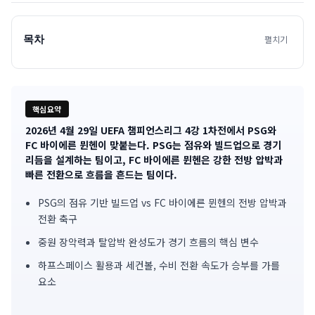
목차
펼치기
핵심요약
2026년 4월 29일 UEFA 챔피언스리그 4강 1차전에서 PSG와
기
FC 바이에른 뮌헨이 맞붙는다. PSG는 점유와 빌드업으로 경기
리듬을 설계하는 팀이고, FC 바이에른 뮌헨은 강한 전방 압박과
사
빠른 전환으로 흐름을 흔드는 팀이다.
핵
PSG의 점유 기반 빌드업 vs FC 바이에른 뮌헨의 전방 압박과
심
전환 축구
중원 장악력과 탈압박 완성도가 경기 흐름의 핵심 변수
요
하프스페이스 활용과 세컨볼, 수비 전환 속도가 승부를 가를
약
요소