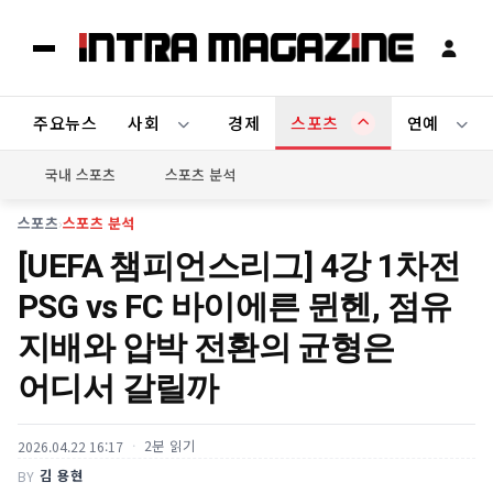
주요뉴스
사회
경제
스포츠
연예
국내 스포츠
스포츠 분석
스포츠
›
스포츠 분석
[UEFA 챔피언스리그] 4강 1차전
PSG vs FC 바이에른 뮌헨, 점유
지배와 압박 전환의 균형은
어디서 갈릴까
2분 읽기
2026.04.22 16:17
김 용현
BY