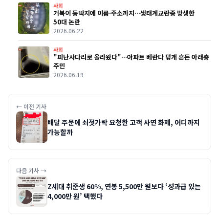
사회
거북이 등딱지에 이름·주소까지…생태계교란종 방생한
50대 논란
2026.06.22
사회
"피난사다리로 올라왔다"…아파트 베란다 덮개 흔든 아래층
주민
2026.06.19
← 이전 기사
배달 주문에 쇠젓가락 요청한 고객 사연 화제, 어디까지
가능할까
다음 기사 →
Z세대 취준생 60%, 연봉 5,500만 원보다 ‘성과급 있는
4,000만 원’ 택했다