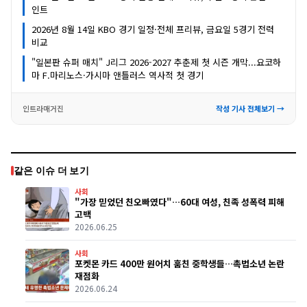
인트
2026년 8월 14일 KBO 경기 일정·전체 프리뷰, 금요일 5경기 전력
비교
"일본판 슈퍼 매치" J리그 2026-2027 추춘제 첫 시즌 개막...요코하
마 F.마리노스·가시마 앤틀러스 역사적 첫 경기
인트라매거진
작성 기사 전체보기 →
같은 이슈 더 보기
사회
"가장 믿었던 친오빠였다"…60대 여성, 친족 성폭력 피해
고백
2026.06.25
사회
포켓몬 카드 400만 원어치 훔친 중학생들…촉법소년 논란
재점화
2026.06.24