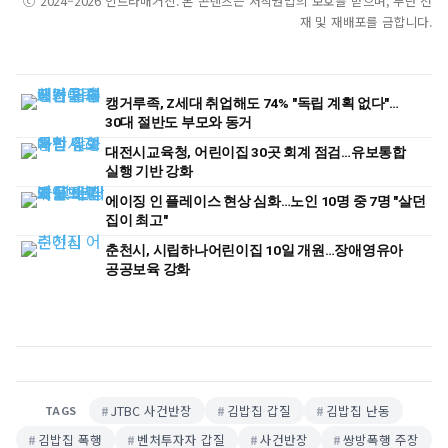
ⓒ 2024–2026 인트라매거진. 본 콘텐츠는 저작권법의 보호를 받으며, 무단 전
재 및 재배포를 금합니다.
캥거루족, Z세대 취업해도 74% "독립 계획 없다"…
30대 절반도 부모와 동거
대전시교육청, 어린이집 30곳 회계 점검…유보통합
실행 기반 강화
에이징 인 플레이스 현상 심화…노인 10명 중 7명 "살던
집이 최고"
춘천시, 시립하나어린이집 10일 개원…장애영유아
공공보육 강화
JTBC 사건반장
김밥집 갑질
김밥집 난동
TAGS
김밥집 폭행
벤처투자자 갑질
사건반장
쌍방폭행 주장