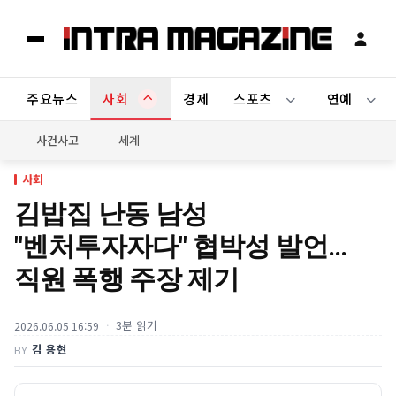
주요뉴스
사회
경제
스포츠
연예
사건사고
세계
사회
김밥집 난동 남성
"벤처투자자다" 협박성 발언…
직원 폭행 주장 제기
3분 읽기
2026.06.05 16:59
김 용현
BY