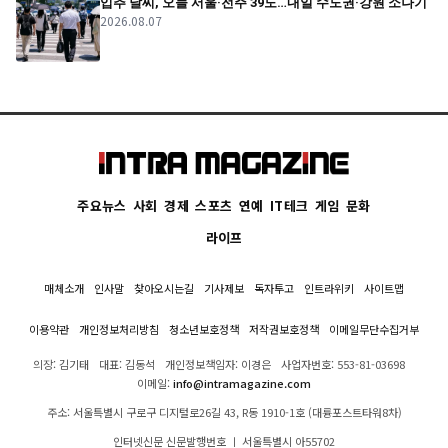
입추 날씨, 오늘 서울·전주 39도…내일 수도권·강원 소나기
2026.08.07
주요뉴스
사회
경제
스포츠
연예
IT테크
게임
문화
라이프
매체소개
인사말
찾아오시는길
기사제보
독자투고
인트라위키
사이트맵
이용약관
개인정보처리방침
청소년보호정책
저작권보호정책
이메일무단수집거부
의장: 김기태
대표: 김동석
개인정보책임자: 이경은
사업자번호: 553-81-03698
이메일:
info@intramagazine.com
주소: 서울특별시 구로구 디지털로26길 43, R동 1910-1호 (대륭포스트타워8차)
인터넷신문 신문발행번호 ㅣ 서울특별시 아55702