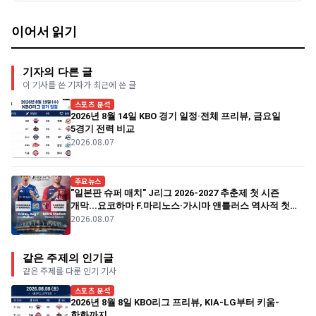
이어서 읽기
기자의 다른 글
이 기사를 쓴 기자가 최근에 쓴 글
스포츠 분석
2026년 8월 14일 KBO 경기 일정·전체 프리뷰, 금요일
5경기 전력 비교
2026.08.07
주요뉴스
"일본판 슈퍼 매치" J리그 2026-2027 추춘제 첫 시즌
개막...요코하마 F.마리노스·가시마 앤틀러스 역사적 첫
2026.08.07
경기
같은 주제의 인기글
같은 주제를 다룬 인기 기사
스포츠 분석
2026년 8월 8일 KBO리그 프리뷰, KIA-LG부터 키움-
한화까지