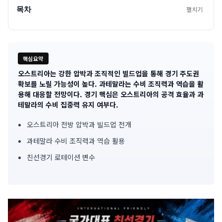
목차
펼치기
핵심요약
오스트리아는 강한 압박과 조직적인 빌드업을 통해 경기 주도권
기
확보를 노릴 가능성이 높다. 과테말라는 수비 조직력과 역습을 활
용해 대응할 전망이다. 경기 핵심은 오스트리아의 공격 효율과 과
사
테말라의 수비 집중력 유지 여부다.
핵
오스트리아 전방 압박과 빌드업 전개
심
과테말라 수비 조직력과 역습 활용
요
친선경기 로테이션 변수
약