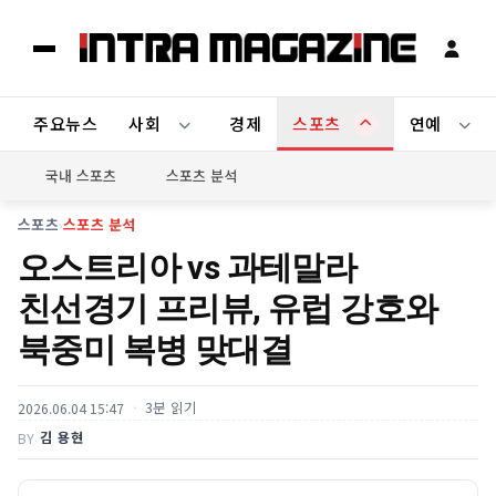
주요뉴스
사회
경제
스포츠
연예
국내 스포츠
스포츠 분석
스포츠
›
스포츠 분석
오스트리아 vs 과테말라
친선경기 프리뷰, 유럽 강호와
북중미 복병 맞대결
3분 읽기
2026.06.04 15:47
김 용현
BY