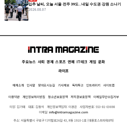
입추 날씨, 오늘 서울·전주 39도…내일 수도권·강원 소나기
2026.08.07
주요뉴스
사회
경제
스포츠
연예
IT테크
게임
문화
라이프
매체소개
인사말
찾아오시는길
기사제보
독자투고
인트라위키
사이트맵
이용약관
개인정보처리방침
청소년보호정책
저작권보호정책
이메일무단수집거부
의장: 김기태
대표: 김동석
개인정보책임자: 이경은
사업자번호: 553-81-03698
이메일:
info@intramagazine.com
주소: 서울특별시 구로구 디지털로26길 43, R동 1910-1호 (대륭포스트타워8차)