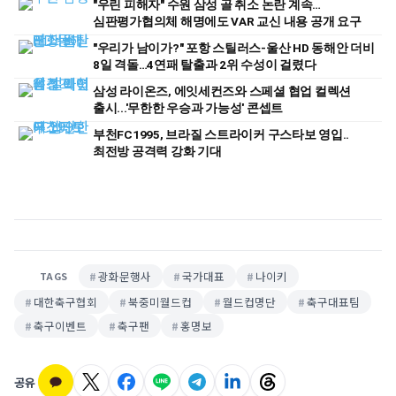
"우린 피해자" 수원 삼성 골 취소 논란 계속…
심판평가협의체 해명에도 VAR 교신 내용 공개 요구
"우리가 남이가?" 포항 스틸러스-울산 HD 동해안 더비
8일 격돌…4연패 탈출과 2위 수성이 걸렸다
삼성 라이온즈, 에잇세컨즈와 스페셜 협업 컬렉션
출시...'무한한 우승과 가능성' 콘셉트
부천FC1995, 브라질 스트라이커 구스타보 영입..
최전방 공격력 강화 기대
광화문행사
국가대표
나이키
TAGS
대한축구협회
북중미월드컵
월드컵명단
축구대표팀
축구이벤트
축구팬
홍명보
공유