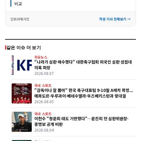
비교
인트라매거진
작성 기사 전체보기 →
같은 이슈 더 보기
주요뉴스
"나라가 심판 매수했다" 대한축구협회 외국인 심판 성접대
의혹 파장
2026.08.07
국내 스포츠
"감독이나 잘 뽑아" 한국 축구대표팀 9·10월 A매치 확정...
에콰도르·우루과이·베네수엘라·우즈베키스탄과 맞대결
2026.08.05
국내 스포츠
이천수 "청문회 태도 거만했다"…문진희 전 심판위원장·
홍명보 공개 비판
2026.08.04