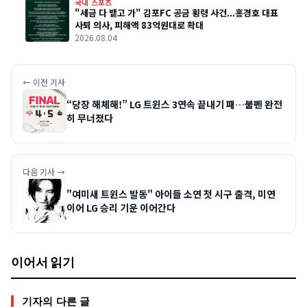
국내 스포츠
"세금 다 뱉고 가" 김포FC 공금 횡령 사건...홍경호 대표
사퇴 의사, 피해액 83억원대로 확대
2026.08.04
← 이전 기사
“당장 해체해!” LG 트윈스 3연속 끝내기 패…불펜 완전
히 무너졌다
다음 기사 →
"여미새 트윈스 발동" 아이들 소연 첫 시구 출격, 미연
이어 LG 승리 기운 이어간다
이어서 읽기
기자의 다른 글