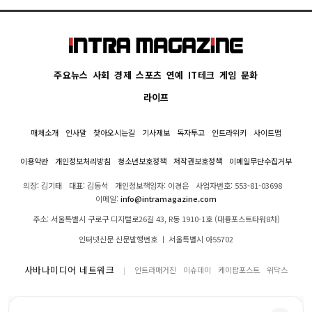
주요뉴스
사회
경제
스포츠
연예
IT테크
게임
문화
라이프
매체소개
인사말
찾아오시는길
기사제보
독자투고
인트라위키
사이트맵
이용약관
개인정보처리방침
청소년보호정책
저작권보호정책
이메일무단수집거부
의장: 김기태
대표: 김동석
개인정보책임자: 이경은
사업자번호: 553-81-03698
이메일:
info@intramagazine.com
주소: 서울특별시 구로구 디지털로26길 43, R동 1910-1호 (대륭포스트타워8차)
인터넷신문 신문발행번호 ㅣ 서울특별시 아55702
사바나미디어 네트워크
인트라매거진
이슈데이
케이팝포스트
위닥스