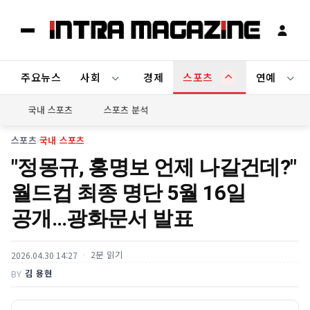
주요뉴스
사회
경제
스포츠
연예
국내 스포츠
스포츠 분석
스포츠
›
국내 스포츠
"정몽규, 홍명보 언제 나갈건데?"
월드컵 최종 명단 5월 16일
공개…광화문서 발표
2분 읽기
2026.04.30 14:27
김 용현
BY