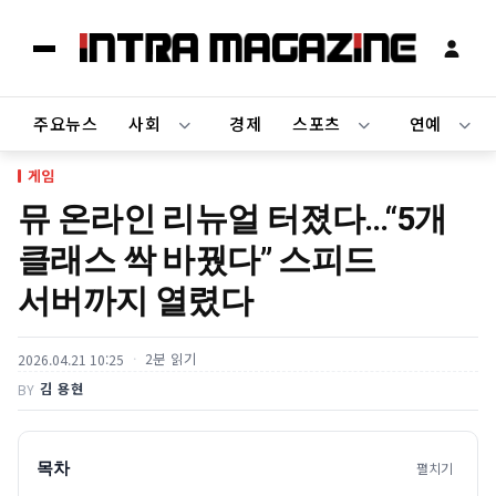
주요뉴스
사회
경제
스포츠
연예
게임
뮤 온라인 리뉴얼 터졌다…“5개
클래스 싹 바꿨다” 스피드
서버까지 열렸다
2분 읽기
2026.04.21 10:25
김 용현
BY
목차
펼치기