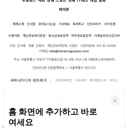
주요뉴스
사회
경제
스포츠
연예
IT테크
게임
문화
라이프
매체소개
인사말
찾아오시는길
기사제보
독자투고
인트라위키
사이트맵
이용약관
개인정보처리방침
청소년보호정책
저작권보호정책
이메일무단수집거부
의장: 김기태
대표: 김동석
개인정보책임자: 이경은
사업자번호: 553-81-03698
이메일:
info@intramagazine.com
주소: 서울특별시 구로구 디지털로26길 43, R동 1910-1호 (대륭포스트타워8차)
인터넷신문 신문발행번호 ㅣ 서울특별시 아55702
사바나미디어 네트워크
인트라매거진
이슈데이
케이팝포스트
위닥스
×
홈 화면에 추가하고 바로
여세요
인트라매거진의 모든 콘텐츠(기사)는 저작권법의 보호를 받으며, 무단 전재, 복사, 배포