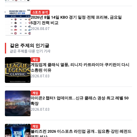
스포츠 분석
2026년 8월 14일 KBO 경기 일정·전체 프리뷰, 금요일
5경기 전력 비교
2026.08.07
같은 주제의 인기글
같은 주제를 다룬 인기 기사
게임
게임업계 클래식 열풍, 리니지·카트라이더·쿠키런이 다시
소환된 이유
2026.07.03
게임
아이온2 챕터1 업데이트…신규 클래스 권성·최고 레벨 50
확장
2026.07.03
게임
블리즈컨 2026 이스포츠 라인업 공개…임요환·강민 레전드
매치 성사