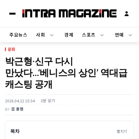
주요뉴스
사회
경제
스포츠
연예
문화
박근형·신구 다시
만났다…‘베니스의 상인’ 역대급
캐스팅 공개
2분 읽기
2026.04.22 10:34
김 용현
BY
목차
펼치기