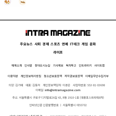
주요뉴스
사회
경제
스포츠
연예
IT테크
게임
문화
라이프
매체소개
인사말
찾아오시는길
기사제보
독자투고
인트라위키
사이트맵
이용약관
개인정보처리방침
청소년보호정책
저작권보호정책
이메일무단수집거부
의장: 김기태
대표: 김동석
개인정보책임자: 이경은
사업자번호: 553-81-03698
이메일:
info@intramagazine.com
주소: 서울특별시 구로구 디지털로26길 43, R동 1910-1호 (대륭포스트타워8차)
인터넷신문 신문발행번호 ㅣ 서울특별시 아55702