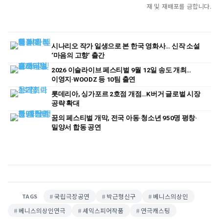
재 및 재배포를 금합니다.
시나리오 작가 일생으로 본 한국 영화사… 신작 소설
‘마음의 고향’ 출간
2026 이슬라이브 페스티벌 9월 12일 송도 개최…
이영지·WOODZ 등 10팀 출연
롯데리아, 싱가포르 2호점 개점…K버거 글로벌 시장
공략 확대
꿈의 페스티벌 개막, 전국 아동·청소년 950명 평창·
밀양서 합동 공연
국립극장공연
박근형신구
베니스의상인
TAGS
베니스의상인연극
셰익스피어작품
연극캐스팅