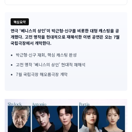
핵심요약
연극 ‘베니스의 상인’이 박근형·신구를 비롯한 대형 캐스팅을 공
기
개했다. 고전 명작을 현대적으로 재해석한 이번 공연은 오는 7월
국립극장에서 개막한다.
사
박근형·신구 재회, 핵심 캐스팅 완성
핵
고전 명작 ‘베니스의 상인’ 현대적 재해석
심
7월 국립극장 해오름극장 개막
요
약