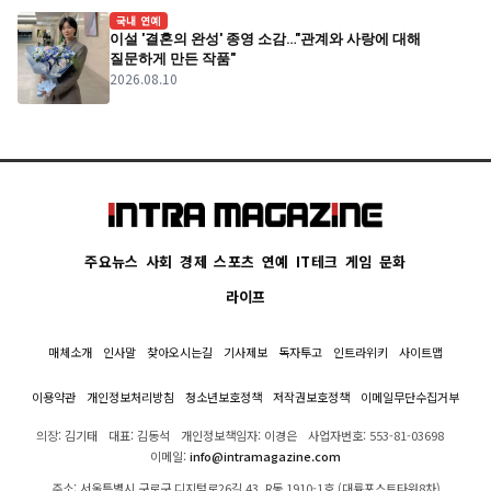
국내 연예
이설 '결혼의 완성' 종영 소감…"관계와 사랑에 대해
질문하게 만든 작품"
2026.08.10
주요뉴스
사회
경제
스포츠
연예
IT테크
게임
문화
라이프
매체소개
인사말
찾아오시는길
기사제보
독자투고
인트라위키
사이트맵
이용약관
개인정보처리방침
청소년보호정책
저작권보호정책
이메일무단수집거부
의장: 김기태
대표: 김동석
개인정보책임자: 이경은
사업자번호: 553-81-03698
이메일:
info@intramagazine.com
주소: 서울특별시 구로구 디지털로26길 43, R동 1910-1호 (대륭포스트타워8차)