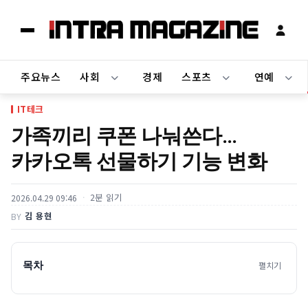
주요뉴스
사회
경제
스포츠
연예
IT테크
가족끼리 쿠폰 나눠쓴다…
카카오톡 선물하기 기능 변화
2분 읽기
2026.04.29 09:46
김 용현
BY
목차
펼치기