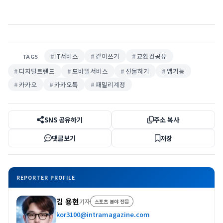
IT서비스
같이쓰기
교환권공유
TAGS
디지털트렌드
모바일서비스
선물하기
앱기능
카카오
카카오톡
패밀리계정
SNS 공유하기
주소 복사
댓글보기
저장
REPORTER PROFILE
김 용현
기자
스포츠 분야 전문
kor3100@intramagazine.com