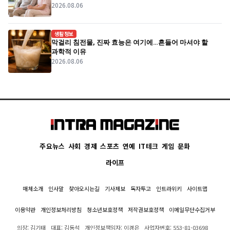
2026.08.06
생활정보
막걸리 침전물, 진짜 효능은 여기에…흔들어 마셔야 할
과학적 이유
2026.08.06
주요뉴스
사회
경제
스포츠
연예
IT테크
게임
문화
라이프
매체소개
인사말
찾아오시는길
기사제보
독자투고
인트라위키
사이트맵
이용약관
개인정보처리방침
청소년보호정책
저작권보호정책
이메일무단수집거부
의장: 김기태
대표: 김동석
개인정보책임자: 이경은
사업자번호: 553-81-03698