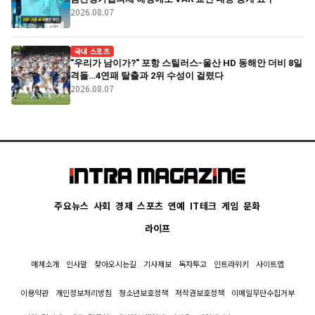
2026.08.07
국내 스포츠
"우리가 남이가?" 포항 스틸러스-울산 HD 동해안 더비 8일
격돌…4연패 탈출과 2위 수성이 걸렸다
2026.08.07
주요뉴스
사회
경제
스포츠
연예
IT테크
게임
문화
라이프
매체소개
인사말
찾아오시는길
기사제보
독자투고
인트라위키
사이트맵
이용약관
개인정보처리방침
청소년보호정책
저작권보호정책
이메일무단수집거부