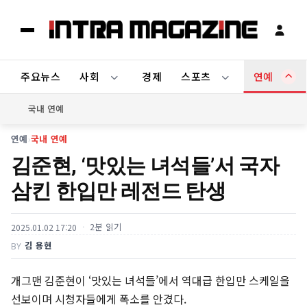
주요뉴스
사회
경제
스포츠
연예
국내 연예
연예
›
국내 연예
김준현, ‘맛있는 녀석들’서 국자
삼킨 한입만 레전드 탄생
2분 읽기
2025.01.02 17:20
김 용현
BY
개그맨 김준현이 ‘맛있는 녀석들’에서 역대급 한입만 스케일을
선보이며 시청자들에게 폭소를 안겼다.