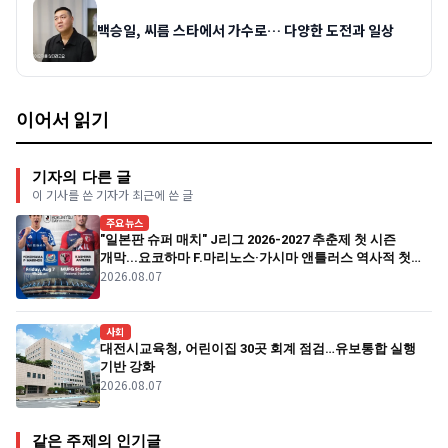
백승일, 씨름 스타에서 가수로… 다양한 도전과 일상
이어서 읽기
기자의 다른 글
이 기사를 쓴 기자가 최근에 쓴 글
주요뉴스
"일본판 슈퍼 매치" J리그 2026-2027 추춘제 첫 시즌
개막...요코하마 F.마리노스·가시마 앤틀러스 역사적 첫
2026.08.07
경기
사회
대전시교육청, 어린이집 30곳 회계 점검…유보통합 실행
기반 강화
2026.08.07
같은 주제의 인기글