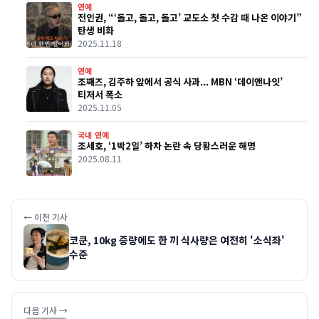
연예
전인권, “‘돌고, 돌고, 돌고’ 교도소 첫 수감 때 나온 이야기”
탄생 비화
2025.11.18
연예
조째즈, 김주하 앞에서 공식 사과... MBN ‘데이앤나잇’
티저서 폭소
2025.11.05
국내 연예
조세호, ‘1박2일’ 하차 논란 속 당황스러운 해명
2025.08.11
← 이전 기사
코쿤, 10kg 증량에도 한 끼 식사량은 여전히 '소식좌'
수준
다음 기사 →