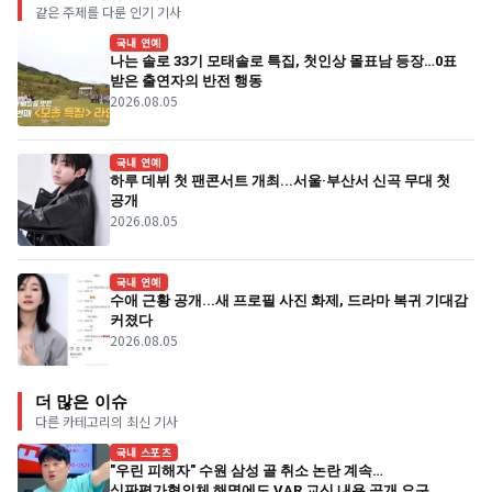
같은 주제를 다룬 인기 기사
국내 연예
나는 솔로 33기 모태솔로 특집, 첫인상 몰표남 등장…0표
받은 출연자의 반전 행동
2026.08.05
국내 연예
하루 데뷔 첫 팬콘서트 개최...서울·부산서 신곡 무대 첫
공개
2026.08.05
국내 연예
수애 근황 공개...새 프로필 사진 화제, 드라마 복귀 기대감
커졌다
2026.08.05
더 많은 이슈
다른 카테고리의 최신 기사
국내 스포츠
"우린 피해자" 수원 삼성 골 취소 논란 계속…
심판평가협의체 해명에도 VAR 교신 내용 공개 요구