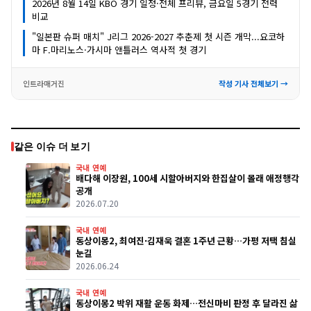
2026년 8월 14일 KBO 경기 일정·전체 프리뷰, 금요일 5경기 전력
비교
"일본판 슈퍼 매치" J리그 2026-2027 추춘제 첫 시즌 개막...요코하
마 F.마리노스·가시마 앤틀러스 역사적 첫 경기
인트라매거진
작성 기사 전체보기 →
같은 이슈 더 보기
국내 연예
배다해 이장원, 100세 시할아버지와 한집살이 몰래 애정행각
공개
2026.07.20
국내 연예
동상이몽2, 최여진·김재욱 결혼 1주년 근황…가평 저택 침실
눈길
2026.06.24
국내 연예
동상이몽2 박위 재활 운동 화제…전신마비 판정 후 달라진 삶