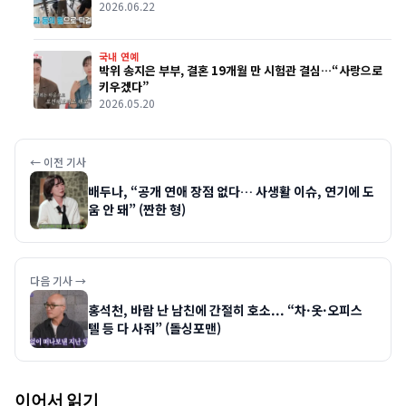
2026.06.22
국내 연예
박위 송지은 부부, 결혼 19개월 만 시험관 결심…“사랑으로
키우겠다”
2026.05.20
← 이전 기사
배두나, “공개 연애 장점 없다… 사생활 이슈, 연기에 도
움 안 돼” (짠한 형)
다음 기사 →
홍석천, 바람 난 남친에 간절히 호소... “차·옷·오피스
텔 등 다 사줘” (돌싱포맨)
이어서 읽기