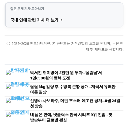
같은 주제 기사 모아보기
국내 연예 관련 기사 더 보기
ⓒ 2024–2026 인트라매거진. 본 콘텐츠는 저작권법의 보호를 받으며, 무단 전
재 및 재배포를 금합니다.
박서진 취미방에 2천만 원 투자…'살림남'서
1만6500원의 행복 도전
랄랄 8kg 감량 후 수영복 근황 공개…계곡서 유쾌한
여름 일상
신병4 : 사보타주, 메인 포스터·예고편 공개…8월 24일
첫 방송
내 남은 연애, 넷플릭스 한국 시리즈 9위 진입…첫
방송부터 글로벌 관심