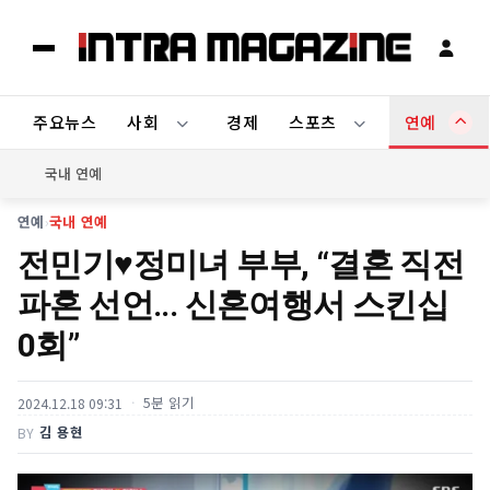
주요뉴스
사회
경제
스포츠
연예
국내 연예
연예
›
국내 연예
전민기♥정미녀 부부, “결혼 직전
파혼 선언... 신혼여행서 스킨십
0회”
5분 읽기
2024.12.18 09:31
김 용현
BY