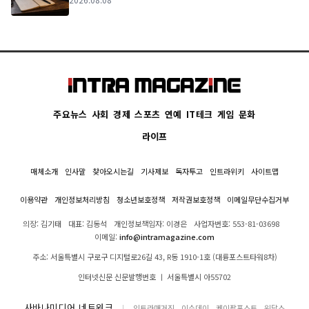
주요뉴스
사회
경제
스포츠
연예
IT테크
게임
문화
라이프
매체소개
인사말
찾아오시는길
기사제보
독자투고
인트라위키
사이트맵
이용약관
개인정보처리방침
청소년보호정책
저작권보호정책
이메일무단수집거부
의장: 김기태
대표: 김동석
개인정보책임자: 이경은
사업자번호: 553-81-03698
이메일:
info@intramagazine.com
주소: 서울특별시 구로구 디지털로26길 43, R동 1910-1호 (대륭포스트타워8차)
인터넷신문 신문발행번호 ㅣ 서울특별시 아55702
사바나미디어 네트워크
인트라매거진
이슈데이
케이팝포스트
위닥스