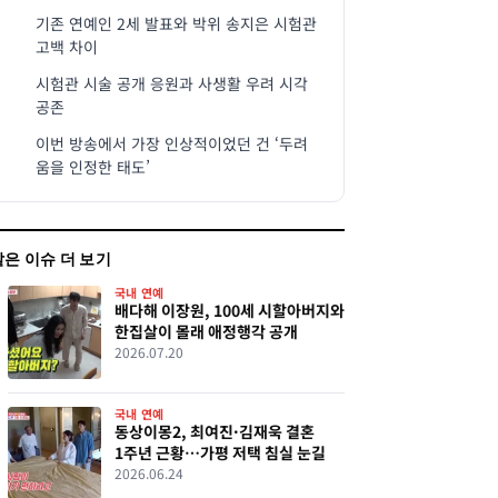
기존 연예인 2세 발표와 박위 송지은 시험관
고백 차이
시험관 시술 공개 응원과 사생활 우려 시각
공존
이번 방송에서 가장 인상적이었던 건 ‘두려
움을 인정한 태도’
같은 이슈 더 보기
국내 연예
배다해 이장원, 100세 시할아버지와
한집살이 몰래 애정행각 공개
2026.07.20
국내 연예
동상이몽2, 최여진·김재욱 결혼
1주년 근황…가평 저택 침실 눈길
2026.06.24