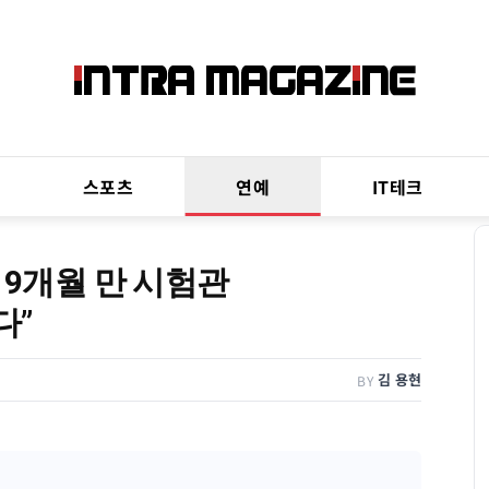
스포츠
연예
IT테크
19개월 만 시험관
다”
김 용현
BY