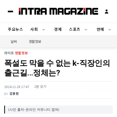
주요뉴스
사회
경제
스포츠
연예
날씨
생활정보
라이프
›
생활정보
폭설도 막을 수 없는 k-직장인의
출근길...정체는?
2분 읽기
2024.11.28 17:47
김용현
BY
(사진 출처-온라인 커뮤니티 캡쳐)