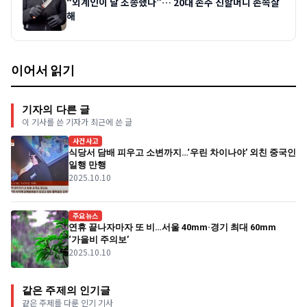
“외계인이 날 조종했다”… 20대 손주 친할머니 존속살
해
이어서 읽기
기자의 다른 글
이 기사를 쓴 기자가 최근에 쓴 글
사건사고
식당서 담배 피우고 소변까지…‘우린 차이나야’ 외친 중국인
일행 만행
2025.10.10
주요뉴스
연휴 끝나자마자 또 비…서울 40mm·경기 최대 60mm
‘가을비 주의보’
2025.10.10
같은 주제의 인기글
같은 주제를 다룬 인기 기사