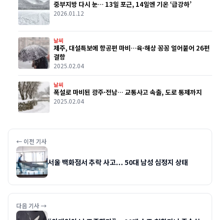
중부지방 다시 눈… 13일 포근, 14일엔 기온 ‘급강하’
2026.01.12
날씨
제주, 대설특보에 항공편 마비…육·해상 꽁꽁 얼어붙어 26편
결항
2025.02.04
날씨
폭설로 마비된 광주·전남… 교통사고 속출, 도로 통제까지
2025.02.04
← 이전 기사
서울 백화점서 추락 사고... 50대 남성 심정지 상태
다음 기사 →