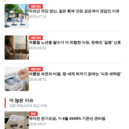
생활정보
자외선 차단 양산, 겉은 흰색·안은 검은색이 정답인 이유
2026.07.31
생활정보
여름철 노년층 탈수가 더 위험한 이유, 둔해진 '갈증' 신호
2026.08.01
생활정보
여름밤 숙면의 비결, 땀·세제 찌꺼기 없애는 '식초 세탁법'
2026.08.02
더 많은 이슈
다른 카테고리의 최신 기사
경제
에어컨 전기요금, 7~8월 450㎾h 기준선 관리법
2026.08.07