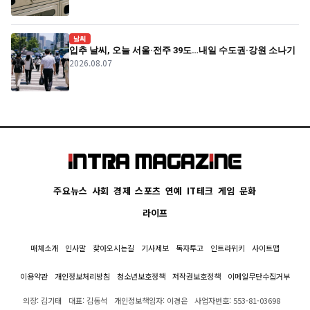
날씨
입추 날씨, 오늘 서울·전주 39도…내일 수도권·강원 소나기
2026.08.07
주요뉴스
사회
경제
스포츠
연예
IT테크
게임
문화
라이프
매체소개
인사말
찾아오시는길
기사제보
독자투고
인트라위키
사이트맵
이용약관
개인정보처리방침
청소년보호정책
저작권보호정책
이메일무단수집거부
의장: 김기태
대표: 김동석
개인정보책임자: 이경은
사업자번호: 553-81-03698