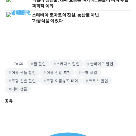
막걸리 침전물, 진짜 효능은 여기에…흔들어 마셔야 할
과학적 이유
스테비아 토마토의 진실, 농산물 아닌
'가공식품'이었다
뮬 할인
스케쳐스 할인
슬라이드 할인
TAGS
여름 샌들 할인
여름 신발 추천
쿠팡 세일
쿠팡 신발 할인
쿠팡 여름슈즈 페어
크록스 할인
테바 샌들
공유