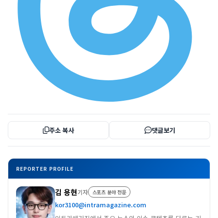
주소 복사
댓글보기
REPORTER PROFILE
김 용현
기자
스포츠 분야 전문
kor3100@intramagazine.com