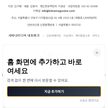
의장: 김기태
대표: 김동석
개인정보책임자: 이경은
사업자번호: 553-81-03698
이메일:
info@intramagazine.com
주소: 서울특별시 구로구 디지털로26길 43, R동 1910-1호 (대륭포스트타워8차)
인터넷신문 신문발행번호 ㅣ 서울특별시 아55702
사바나미디어 네트워크
인트라매거진
이슈데이
케이팝포스트
위닥스
×
홈 화면에 추가하고 바로
여세요
인트라매거진의 모든 콘텐츠(기사)는 저작권법의 보호를 받으며, 무단 전재, 복사, 배포
검색 없이 한 번에 다시 방문할 수 있어요.
등을 금합니다.
© 2024–2026 인트라매거진. All Rights Reserved
지금 추가하기
오늘은 괜찮아요