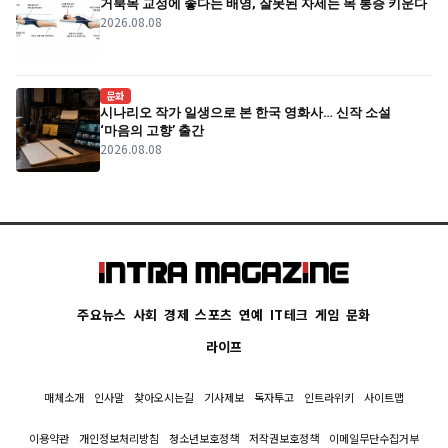
거북목 교정에 좋다는 배영, 잘못된 자세는 목 통증 키운다
2026.08.08
문화
시나리오 작가 일생으로 본 한국 영화사… 신작 소설
‘마음의 고향’ 출간
2026.08.08
주요뉴스
사회
경제
스포츠
연예
IT테크
게임
문화
라이프
매체소개
인사말
찾아오시는길
기사제보
독자투고
인트라위키
사이트맵
이용약관
개인정보처리방침
청소년보호정책
저작권보호정책
이메일무단수집거부