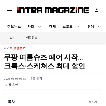
주요뉴스
사회
경제
스포츠
연예
날씨
생활정보
라이프
›
생활정보
쿠팡 여름슈즈 페어 시작…
크록스·스케쳐스 최대 할인
3분 읽기
2026.06.05 09:53
김 용현
BY
목차
펼치기