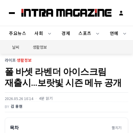
주요뉴스
사회
경제
스포츠
연예
날씨
생활정보
라이프
›
생활정보
폴 바셋 라벤더 아이스크림
재출시…보랏빛 시즌 메뉴 공개
4분 읽기
2026.05.26 10:14
김 용현
BY
목차
펼치기