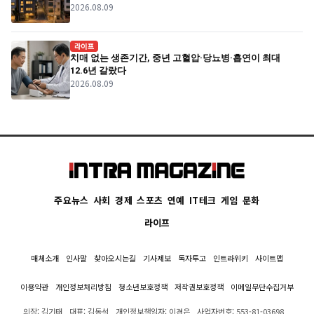
2026.08.09
라이프
치매 없는 생존기간, 중년 고혈압·당뇨병·흡연이 최대
12.6년 갈랐다
2026.08.09
주요뉴스
사회
경제
스포츠
연예
IT테크
게임
문화
라이프
매체소개
인사말
찾아오시는길
기사제보
독자투고
인트라위키
사이트맵
이용약관
개인정보처리방침
청소년보호정책
저작권보호정책
이메일무단수집거부
의장: 김기태
대표: 김동석
개인정보책임자: 이경은
사업자번호: 553-81-03698