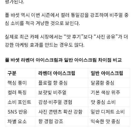
평가된다.
폴 바셋 역시 이번 시즌에서 컬러 통일감을 강조하며 비주얼 중
심 소비를 적극 겨냥한 것으로 보인다.
실제로 최근 카페 시장에서는 “맛 후기”보다 “사진 공유”가 더
강한 마케팅 효과를 만드는 경우도 많다.
폴 바셋 라벤더 아이스크림과 일반 아이스크림 차이점 비교
구분
라벤더 아이스크림
일반 아이스크림
핵심 풍미
플로럴 향 중심
달콤함 중심
컬러 특징
보랏빛 비주얼
기본 색상 위주
소비 포인트
감성·비주얼 경험
맛 중심 소비
SNS 반응
사진 콘텐츠 확산 강함
일반 디저트 소비
차별 요소
향 경험 강조
익숙한 맛 중심