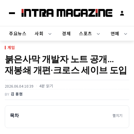
주요뉴스
사회
경제
스포츠
연예
게임
붉은사막 개발자 노트 공개…
재봉쇄 개편·크로스 세이브 도입
4분 읽기
2026.06.04 10:39
김 용현
BY
목차
펼치기