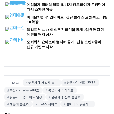
게임업계 클래식 열풍, 리니지·카트라이더·쿠키런이
다시 소환된 이유
아이온2 챕터1 업데이트…신규 클래스 권성·최고 레벨
50 확장
블리즈컨 2026 이스포츠 라인업 공개…임요환·강민
레전드 매치 성사
오버워치 요아소비 컬래버 공개…전설 스킨 6종과
신규 이벤트 시작
붉은사막 개발자 노트
붉은사막 생활 콘텐츠
TAGS
붉은사막 신규 콘텐츠
붉은사막 업데이트
붉은사막 업데이트 일정
붉은사막 전투 콘텐츠
재봉쇄 콘텐츠
크로스 세이브
펄어비스 붉은사막
공유