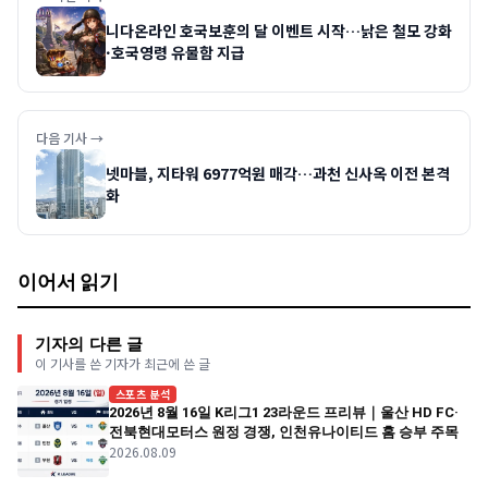
니다온라인 호국보훈의 달 이벤트 시작…낡은 철모 강화
·호국영령 유물함 지급
다음 기사 →
넷마블, 지타워 6977억원 매각…과천 신사옥 이전 본격
화
이어서 읽기
기자의 다른 글
이 기사를 쓴 기자가 최근에 쓴 글
스포츠 분석
2026년 8월 16일 K리그1 23라운드 프리뷰｜울산 HD FC·
전북현대모터스 원정 경쟁, 인천유나이티드 홈 승부 주목
2026.08.09