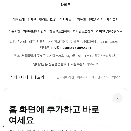
라이프
매체소개
인사말
찾아오시는길
기사제보
독자투고
인트라위키
사이트맵
이용약관
개인정보처리방침
청소년보호정책
저작권보호정책
이메일무단수집거부
의장: 김기태
대표: 김동석
개인정보책임자: 이경은
사업자번호: 553-81-03698
이메일:
info@intramagazine.com
주소: 서울특별시 구로구 디지털로26길 43, R동 1910-1호 (대륭포스트타워8차)
인터넷신문 신문발행번호 ㅣ 서울특별시 아55702
사바나미디어 네트워크
인트라매거진
이슈데이
케이팝포스트
위닥스
×
홈 화면에 추가하고 바로
여세요
인트라매거진의 모든 콘텐츠(기사)는 저작권법의 보호를 받으며, 무단 전재, 복사, 배포
등을 금합니다.