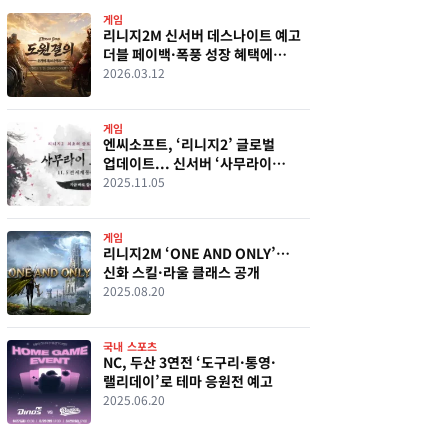
게임
리니지2M 신서버 데스나이트 예고
더블 페이백·폭풍 성장 혜택에
유저들 몰린다
2026.03.12
게임
엔씨소프트, ‘리니지2’ 글로벌
업데이트... 신서버 ‘사무라이
크로우’
2025.11.05
게임
리니지2M ‘ONE AND ONLY’…
신화 스킬·라울 클래스 공개
2025.08.20
국내 스포츠
NC, 두산 3연전 ‘도구리·통영·
랠리데이’로 테마 응원전 예고
2025.06.20