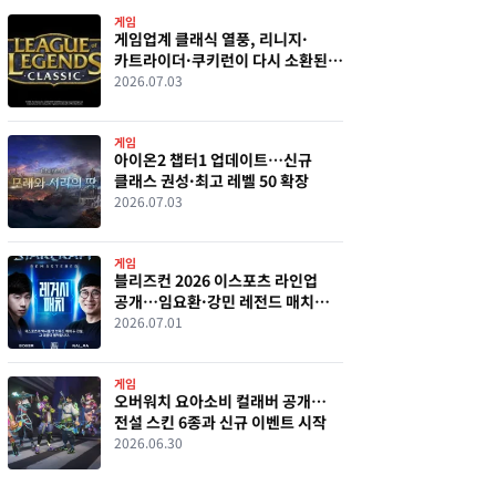
게임
게임업계 클래식 열풍, 리니지·
카트라이더·쿠키런이 다시 소환된
이유
2026.07.03
게임
아이온2 챕터1 업데이트…신규
클래스 권성·최고 레벨 50 확장
2026.07.03
게임
블리즈컨 2026 이스포츠 라인업
공개…임요환·강민 레전드 매치
성사
2026.07.01
게임
오버워치 요아소비 컬래버 공개…
전설 스킨 6종과 신규 이벤트 시작
2026.06.30