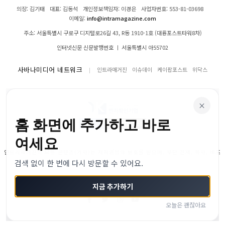
의장: 김기태
대표: 김동석
개인정보책임자: 이경은
사업자번호: 553-81-03698
이메일:
info@intramagazine.com
주소: 서울특별시 구로구 디지털로26길 43, R동 1910-1호 (대륭포스트타워8차)
인터넷신문 신문발행번호 ㅣ 서울특별시 아55702
사바나미디어 네트워크
인트라매거진
이슈데이
케이팝포스트
위닥스
×
홈 화면에 추가하고 바로
여세요
인트라매거진의 모든 콘텐츠(기사)는 저작권법의 보호를 받으며, 무단 전재, 복사, 배포
검색 없이 한 번에 다시 방문할 수 있어요.
등을 금합니다.
© 2024–2026 인트라매거진. All Rights Reserved
지금 추가하기
오늘은 괜찮아요