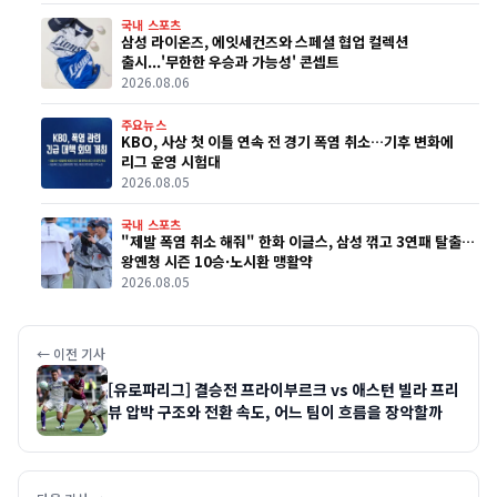
국내 스포츠
삼성 라이온즈, 에잇세컨즈와 스페셜 협업 컬렉션
출시...'무한한 우승과 가능성' 콘셉트
2026.08.06
주요뉴스
KBO, 사상 첫 이틀 연속 전 경기 폭염 취소…기후 변화에
리그 운영 시험대
2026.08.05
국내 스포츠
"제발 폭염 취소 해줘" 한화 이글스, 삼성 꺾고 3연패 탈출…
왕옌청 시즌 10승·노시환 맹활약
2026.08.05
← 이전 기사
[유로파리그] 결승전 프라이부르크 vs 애스턴 빌라 프리
뷰 압박 구조와 전환 속도, 어느 팀이 흐름을 장악할까