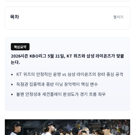
목차
펼치기
핵심요약
2026시즌 KBO리그 5월 21일, KT 위즈와 삼성 라이온즈가 맞붙
기
는다.
사
KT 위즈의 안정적인 운영 vs 삼성 라이온즈의 장타 중심 공격
핵
득점권 집중력과 중반 이닝 장악력이 핵심 변수
심
불펜 안정성과 세컨플레이 완성도가 경기 흐름 좌우
요
약