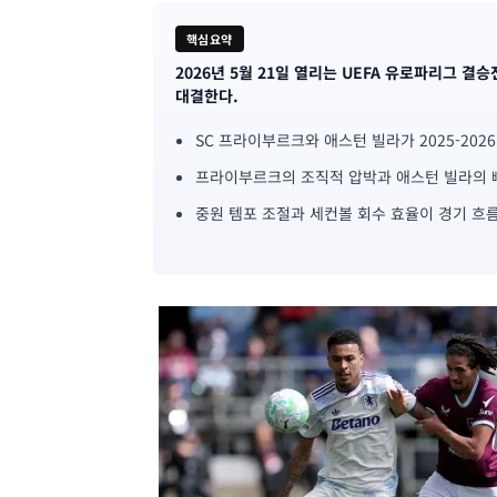
핵심요약
2026년 5월 21일 열리는 UEFA 유로파리그 
기
대결한다.
사
SC 프라이부르크와 애스턴 빌라가 2025-202
핵
프라이부르크의 조직적 압박과 애스턴 빌라의 빠
심
중원 템포 조절과 세컨볼 회수 효율이 경기 흐
요
약