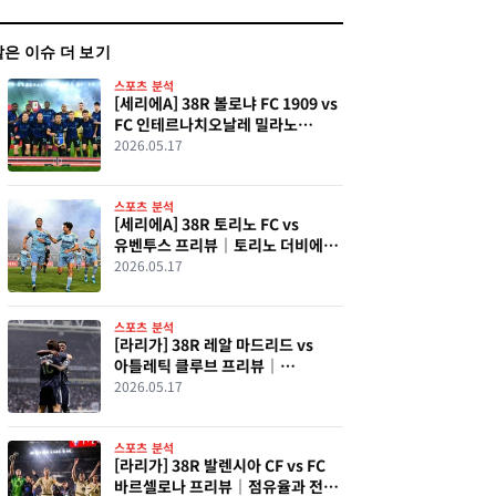
같은 이슈 더 보기
스포츠 분석
[세리에A] 38R 볼로냐 FC 1909 vs
FC 인테르나치오날레 밀라노
프리뷰｜압박 강도와 전환 완성도가
2026.05.17
결정할 최종전
스포츠 분석
[세리에A] 38R 토리노 FC vs
유벤투스 프리뷰｜토리노 더비에서
드러날 압박 구조와 중원 장악력
2026.05.17
스포츠 분석
[라리가] 38R 레알 마드리드 vs
아틀레틱 클루브 프리뷰｜
최종전에서 드러날 점유율과 압박
2026.05.17
구조의 차이
스포츠 분석
[라리가] 38R 발렌시아 CF vs FC
바르셀로나 프리뷰｜점유율과 전환