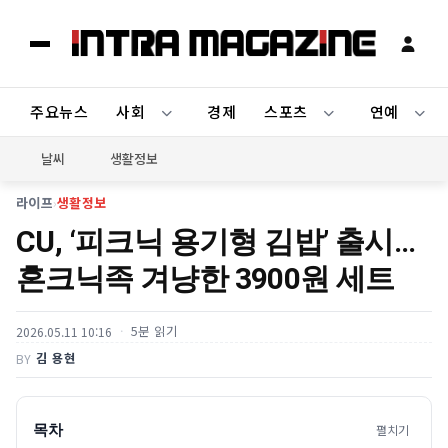
주요뉴스
사회
경제
스포츠
연예
날씨
생활정보
라이프
›
생활정보
CU, ‘피크닉 용기형 김밥’ 출시…
혼크닉족 겨냥한 3900원 세트
5분 읽기
2026.05.11 10:16
김 용현
BY
목차
펼치기