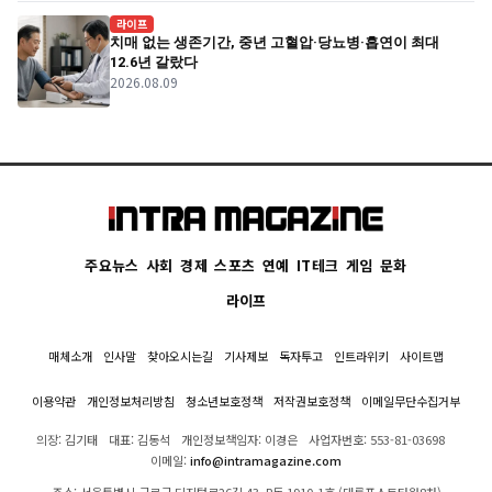
라이프
치매 없는 생존기간, 중년 고혈압·당뇨병·흡연이 최대
12.6년 갈랐다
2026.08.09
주요뉴스
사회
경제
스포츠
연예
IT테크
게임
문화
라이프
매체소개
인사말
찾아오시는길
기사제보
독자투고
인트라위키
사이트맵
이용약관
개인정보처리방침
청소년보호정책
저작권보호정책
이메일무단수집거부
의장: 김기태
대표: 김동석
개인정보책임자: 이경은
사업자번호: 553-81-03698
이메일:
info@intramagazine.com
주소: 서울특별시 구로구 디지털로26길 43, R동 1910-1호 (대륭포스트타워8차)