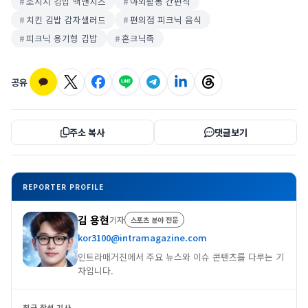
소시지 김밥 맥앤치즈
야외활동 간편식
치킨 김밥 감자샐러드
편의점 피크닉 음식
피크닉 용기형 김밥
혼크닉족
공유
주소 복사
댓글보기
REPORTER PROFILE
김 용현
기자
스포츠 분야 전문
kor3100@intramagazine.com
인트라매거진에서 주요 뉴스와 이슈 콘텐츠를 다루는 기
자입니다.
최근 작성 기사