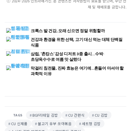
ⓒ 2024–2026 인트라매거진. 본 콘텐츠는 저작권법의 보호를 받으며, 무단 전
재 및 재배포를 금합니다.
크록스 발 건강, 오래 신으면 정말 위험할까
건강과 환경을 위한 선택, 고기 대신 먹는 대체 단백질
식품
삼립, '촌캉스' 감성 디저트 3종 출시...수박·
초당옥수수로 여름 맛 살렸다
막걸리 침전물, 진짜 효능은 여기에…흔들어 마셔야 할
과학적 이유
BGF리테일 김밥
CU 간편식
CU 김밥
TAGS
CU 신제품
불고기 유부 쏘야볶음
세트형 김밥