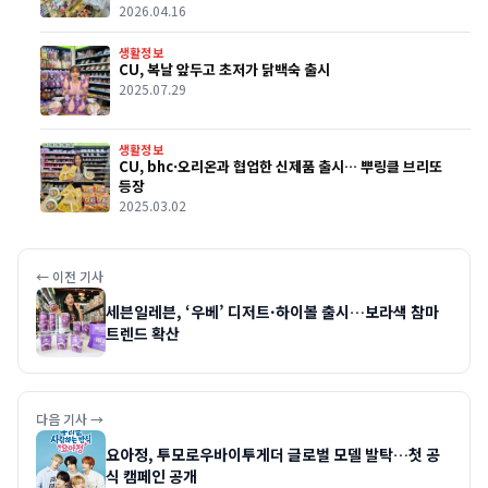
2026.04.16
생활정보
CU, 복날 앞두고 초저가 닭백숙 출시
2025.07.29
생활정보
CU, bhc·오리온과 협업한 신제품 출시… 뿌링클 브리또
등장
2025.03.02
← 이전 기사
세븐일레븐, ‘우베’ 디저트·하이볼 출시…보라색 참마
트렌드 확산
다음 기사 →
요아정, 투모로우바이투게더 글로벌 모델 발탁…첫 공
식 캠페인 공개