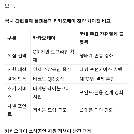
있다.
국내 간편결제 플랫폼과 카카오페이 전략 차이점 비교
국내 주요 간편결제 플
구분
카카오페이
랫폼
QR 기반 오프라인 확
핵심 전략
생태계 연동 강화
대
지원 대상
영세 소상공인 중심
대형 프랜차이즈 병행
결제 방식
바코드·QR 중심
NFC·앱 결제 혼합
추가 서비
마케팅·테이블오더
포인트·금융 연계 강화
스
지원
차별 포인
저비용 도입 구조
플랫폼 락인 강화
트
카카오페이 소상공인 지원 정책이 남긴 과제