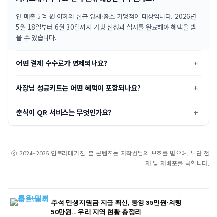
연 매출 5억 원 이하의 신규 영세·중소 가맹점이 대상입니다. 2026년
5월 18일부터 6월 30일까지 가맹 신청과 심사를 완료해야 혜택을 받
을 수 있습니다.
어떤 결제 수수료가 면제되나요?
사장님 성공키트는 어떤 혜택이 포함되나요?
춘식이 QR 서비스는 무엇인가요?
ⓒ 2024–2026 인트라매거진. 본 콘텐츠는 저작권법의 보호를 받으며, 무단 전
재 및 재배포를 금합니다.
추석 민생지원금 지급 확산, 통영 35만원·의령
50만원… 우리 지역 현황 총정리