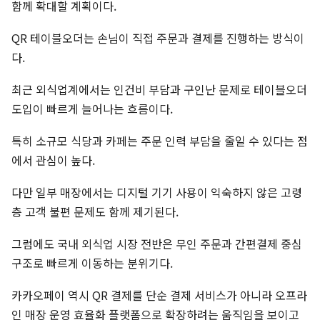
함께 확대할 계획이다.
QR 테이블오더는 손님이 직접 주문과 결제를 진행하는 방식이
다.
최근 외식업계에서는 인건비 부담과 구인난 문제로 테이블오더
도입이 빠르게 늘어나는 흐름이다.
특히 소규모 식당과 카페는 주문 인력 부담을 줄일 수 있다는 점
에서 관심이 높다.
다만 일부 매장에서는 디지털 기기 사용이 익숙하지 않은 고령
층 고객 불편 문제도 함께 제기된다.
그럼에도 국내 외식업 시장 전반은 무인 주문과 간편결제 중심
구조로 빠르게 이동하는 분위기다.
카카오페이 역시 QR 결제를 단순 결제 서비스가 아니라 오프라
인 매장 운영 효율화 플랫폼으로 확장하려는 움직임을 보이고