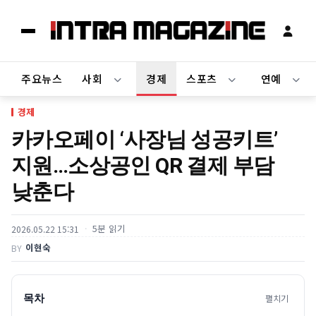
주요뉴스
사회
경제
스포츠
연예
경제
카카오페이 ‘사장님 성공키트’
지원…소상공인 QR 결제 부담
낮춘다
5분 읽기
2026.05.22 15:31
이현숙
BY
목차
펼치기