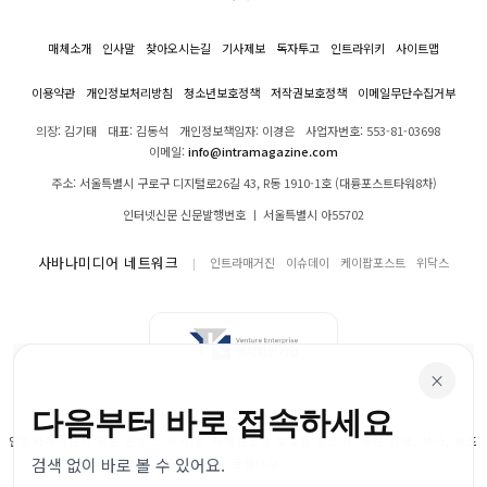
매체소개
인사말
찾아오시는길
기사제보
독자투고
인트라위키
사이트맵
이용약관
개인정보처리방침
청소년보호정책
저작권보호정책
이메일무단수집거부
의장: 김기태
대표: 김동석
개인정보책임자: 이경은
사업자번호: 553-81-03698
이메일:
info@intramagazine.com
주소: 서울특별시 구로구 디지털로26길 43, R동 1910-1호 (대륭포스트타워8차)
인터넷신문 신문발행번호 ㅣ 서울특별시 아55702
사바나미디어 네트워크
인트라매거진
이슈데이
케이팝포스트
위닥스
×
다음부터 바로 접속하세요
인트라매거진의 모든 콘텐츠(기사)는 저작권법의 보호를 받으며, 무단 전재, 복사, 배포
검색 없이 바로 볼 수 있어요.
등을 금합니다.