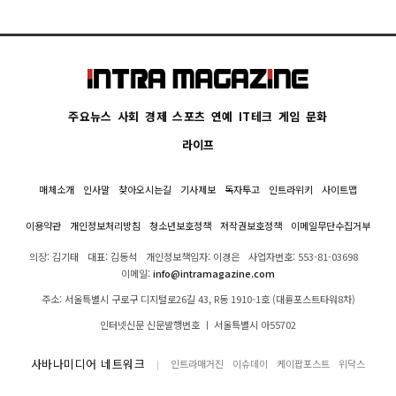
주요뉴스
사회
경제
스포츠
연예
IT테크
게임
문화
라이프
매체소개
인사말
찾아오시는길
기사제보
독자투고
인트라위키
사이트맵
이용약관
개인정보처리방침
청소년보호정책
저작권보호정책
이메일무단수집거부
의장: 김기태
대표: 김동석
개인정보책임자: 이경은
사업자번호: 553-81-03698
이메일:
info@intramagazine.com
주소: 서울특별시 구로구 디지털로26길 43, R동 1910-1호 (대륭포스트타워8차)
인터넷신문 신문발행번호 ㅣ 서울특별시 아55702
사바나미디어 네트워크
인트라매거진
이슈데이
케이팝포스트
위닥스