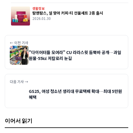
생활정보
탐앤탐스, 설 맞아 커피·티 선물세트 2종 출시
2026.01.30
← 이전 기사
"다이어터들 모여라" CU 라라스윗 듬뿍바 공개…과일
원물·55㎉ 저칼로리 눈길
다음 기사 →
GS25, 여성 청소년 생리대 무료택배 확대…최대 5만원
혜택
이어서 읽기