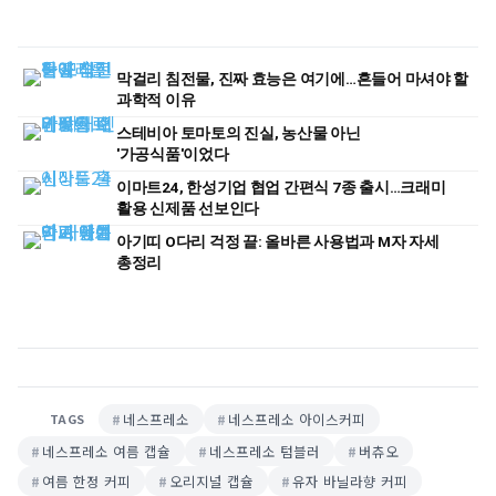
막걸리 침전물, 진짜 효능은 여기에…흔들어 마셔야 할
과학적 이유
스테비아 토마토의 진실, 농산물 아닌
'가공식품'이었다
이마트24, 한성기업 협업 간편식 7종 출시…크래미
활용 신제품 선보인다
아기띠 O다리 걱정 끝: 올바른 사용법과 M자 자세
총정리
네스프레소
네스프레소 아이스커피
TAGS
네스프레소 여름 캡슐
네스프레소 텀블러
버츄오
여름 한정 커피
오리지널 캡슐
유자 바닐라향 커피