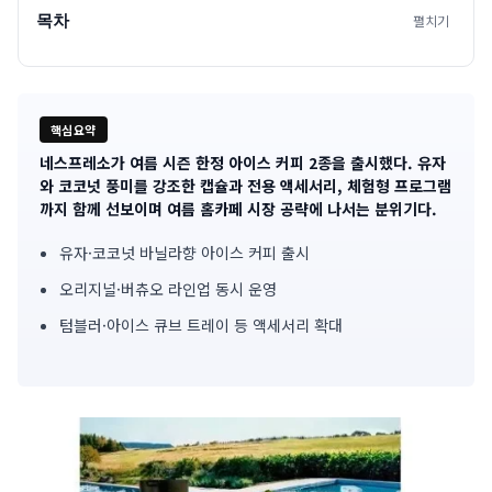
목차
펼치기
핵심요약
네스프레소가 여름 시즌 한정 아이스 커피 2종을 출시했다. 유자
기
와 코코넛 풍미를 강조한 캡슐과 전용 액세서리, 체험형 프로그램
까지 함께 선보이며 여름 홈카페 시장 공략에 나서는 분위기다.
사
유자·코코넛 바닐라향 아이스 커피 출시
핵
오리지널·버츄오 라인업 동시 운영
심
텀블러·아이스 큐브 트레이 등 액세서리 확대
요
약