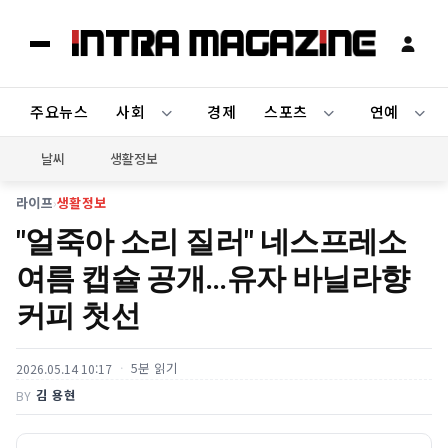
주요뉴스
사회
경제
스포츠
연예
날씨
생활정보
라이프
›
생활정보
"얼죽아 소리 질러" 네스프레소
여름 캡슐 공개…유자 바닐라향
커피 첫선
5분 읽기
2026.05.14 10:17
김 용현
BY