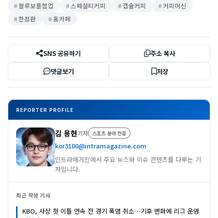
블루보틀협업
스페셜티커피
캡슐커피
커피머신
한정판
홈카페
SNS 공유하기
주소 복사
댓글보기
저장
REPORTER PROFILE
김 용현
기자
스포츠 분야 전문
kor3100@intramagazine.com
인트라매거진에서 주요 뉴스와 이슈 콘텐츠를 다루는 기
자입니다.
최근 작성 기사
KBO, 사상 첫 이틀 연속 전 경기 폭염 취소…기후 변화에 리그 운영