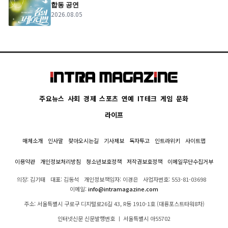
합동 공연
2026.08.05
주요뉴스
사회
경제
스포츠
연예
IT테크
게임
문화
라이프
매체소개
인사말
찾아오시는길
기사제보
독자투고
인트라위키
사이트맵
이용약관
개인정보처리방침
청소년보호정책
저작권보호정책
이메일무단수집거부
의장: 김기태
대표: 김동석
개인정보책임자: 이경은
사업자번호: 553-81-03698
이메일:
info@intramagazine.com
주소: 서울특별시 구로구 디지털로26길 43, R동 1910-1호 (대륭포스트타워8차)
인터넷신문 신문발행번호 ㅣ 서울특별시 아55702