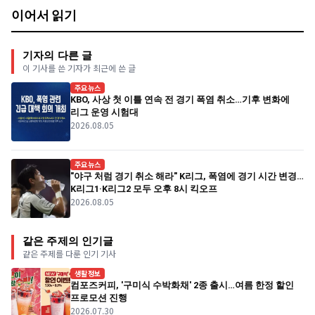
이어서 읽기
기자의 다른 글
이 기사를 쓴 기자가 최근에 쓴 글
주요뉴스
KBO, 사상 첫 이틀 연속 전 경기 폭염 취소…기후 변화에
리그 운영 시험대
2026.08.05
주요뉴스
"야구 처럼 경기 취소 해라" K리그, 폭염에 경기 시간 변경…
K리그1·K리그2 모두 오후 8시 킥오프
2026.08.05
같은 주제의 인기글
같은 주제를 다룬 인기 기사
생활정보
컴포즈커피, '구미식 수박화채' 2종 출시…여름 한정 할인
프로모션 진행
2026.07.30