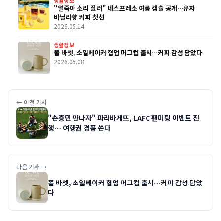
생활정보
"얼죽아 소리 질러" 네스프레소 여름 캡슐 공개…유자
바닐라향 커피 첫선
2026.05.14
생활정보
폴 바셋, 소일베이커 협업 머그컵 출시…커피 감성 담았다
2026.05.08
← 이전 기사
"손흥민 만나자" 파리바게뜨, LAFC 팬미팅 이벤트 진
행… 여행권 경품 쏜다
다음 기사 →
폴 바셋, 소일베이커 협업 머그컵 출시…커피 감성 담았
다