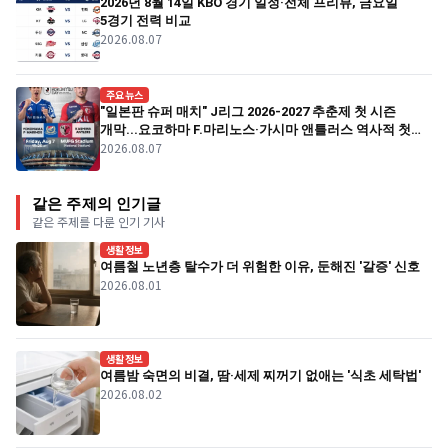
2026년 8월 14일 KBO 경기 일정·전체 프리뷰, 금요일
5경기 전력 비교
2026.08.07
주요뉴스
"일본판 슈퍼 매치" J리그 2026-2027 추춘제 첫 시즌
개막...요코하마 F.마리노스·가시마 앤틀러스 역사적 첫
2026.08.07
경기
같은 주제의 인기글
같은 주제를 다룬 인기 기사
생활정보
여름철 노년층 탈수가 더 위험한 이유, 둔해진 '갈증' 신호
2026.08.01
생활정보
여름밤 숙면의 비결, 땀·세제 찌꺼기 없애는 '식초 세탁법'
2026.08.02