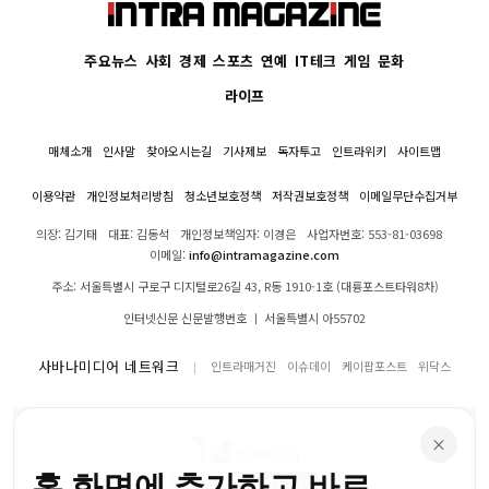
주요뉴스
사회
경제
스포츠
연예
IT테크
게임
문화
라이프
매체소개
인사말
찾아오시는길
기사제보
독자투고
인트라위키
사이트맵
이용약관
개인정보처리방침
청소년보호정책
저작권보호정책
이메일무단수집거부
의장: 김기태
대표: 김동석
개인정보책임자: 이경은
사업자번호: 553-81-03698
이메일:
info@intramagazine.com
주소: 서울특별시 구로구 디지털로26길 43, R동 1910-1호 (대륭포스트타워8차)
인터넷신문 신문발행번호 ㅣ 서울특별시 아55702
사바나미디어 네트워크
인트라매거진
이슈데이
케이팝포스트
위닥스
×
홈 화면에 추가하고 바로