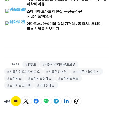
과학적 이유
스테비아 토마토의 진실, 농산물 아닌
'가공식품'이었다
이마트24, 한성기업 협업 간편식 7종 출시…크래미
활용 신제품 선보인다
K푸드
서울막걸리향콜드브루
TAGS
서울석양오미자피지오
서울한정메뉴
수박주스블렌디드
스타벅스
스타벅스신메뉴
스타벅스음료
스타벅스코리아
카페신메뉴
공유