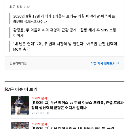
최근 작성 기사
2026년 8월 17일 라리가 1라운드 프리뷰 라싱-비야레알·에스파뇰-
레반테·셀타-오사수나
황정음, 두 아들과 해외 휴양지 근황 공개…활동 재개 후 SNS 소통
이어가
'내 남은 연애' 2회, 두 번째 시간의 방 열린다…서로빈 반전 선택에
MC들 충격
인트라매거진
작성 기사 전체보기 →
같은 이슈 더 보기
스포츠 분석
[KBO리그] 두산 베어스 vs 한화 이글스 프리뷰, 연결 흐름과
장타 생산력의 균형은 어디서 갈리나
2026.05.16
스포츠 분석
[KBO리그] 키움 히어로즈 vs LG 트윈스 프리뷰, 공격