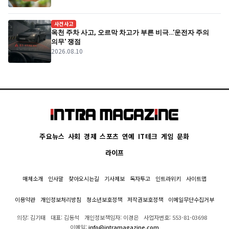
사건사고
옥천 주차 사고, 오르막 차고가 부른 비극…'운전자 주의
의무' 쟁점
2026.08.10
주요뉴스
사회
경제
스포츠
연예
IT테크
게임
문화
라이프
매체소개
인사말
찾아오시는길
기사제보
독자투고
인트라위키
사이트맵
이용약관
개인정보처리방침
청소년보호정책
저작권보호정책
이메일무단수집거부
의장: 김기태
대표: 김동석
개인정보책임자: 이경은
사업자번호: 553-81-03698
이메일:
info@intramagazine.com