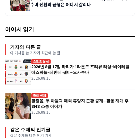
수비 전환의 균형은 어디서 갈리나
이어서 읽기
기자의 다른 글
이 기사를 쓴 기자가 최근에 쓴 글
스포츠 분석
2026년 8월 17일 라리가 1라운드 프리뷰 라싱-비야레알·
에스파뇰-레반테·셀타-오사수나
2026.08.10
국내 연예
황정음, 두 아들과 해외 휴양지 근황 공개…활동 재개 후
SNS 소통 이어가
2026.08.10
같은 주제의 인기글
같은 주제를 다룬 인기 기사