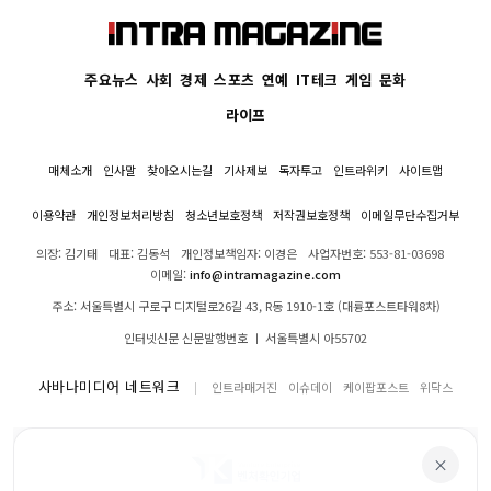
주요뉴스
사회
경제
스포츠
연예
IT테크
게임
문화
라이프
매체소개
인사말
찾아오시는길
기사제보
독자투고
인트라위키
사이트맵
이용약관
개인정보처리방침
청소년보호정책
저작권보호정책
이메일무단수집거부
의장: 김기태
대표: 김동석
개인정보책임자: 이경은
사업자번호: 553-81-03698
이메일:
info@intramagazine.com
주소: 서울특별시 구로구 디지털로26길 43, R동 1910-1호 (대륭포스트타워8차)
인터넷신문 신문발행번호 ㅣ 서울특별시 아55702
사바나미디어 네트워크
인트라매거진
이슈데이
케이팝포스트
위닥스
×