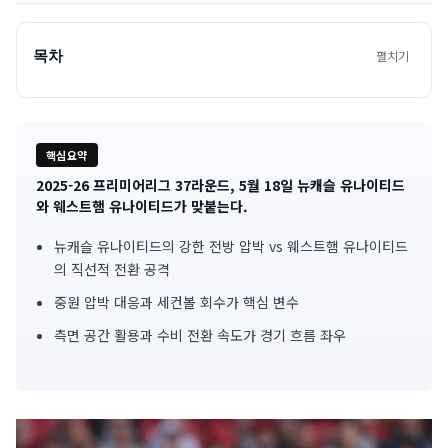
목차
펼치기
핵심요약
2025-26 프리미어리그 37라운드, 5월 18일 뉴캐슬 유나이티드
기
와 웨스트햄 유나이티드가 맞붙는다.
사
뉴캐슬 유나이티드의 강한 전방 압박 vs 웨스트햄 유나이티드
의 직선적 전환 공격
핵
중원 압박 대응과 세컨볼 회수가 핵심 변수
심
측면 공간 활용과 수비 전환 속도가 경기 흐름 좌우
요
약