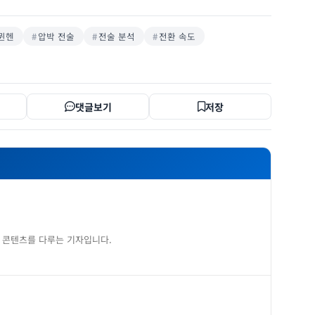
뮌헨
압박 전술
전술 분석
전환 속도
댓글보기
저장
 콘텐츠를 다루는 기자입니다.