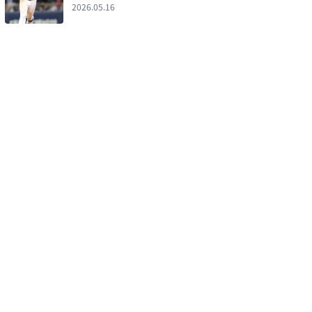
생산력의 균형은 어디서 갈리나
2026.05.16