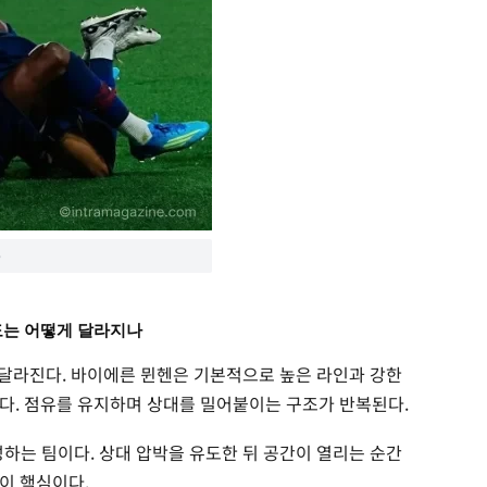
)
구도는 어떻게 달라지나
 달라진다. 바이에른 뮌헨은 기본적으로 높은 라인과 강한
다. 점유를 유지하며 상대를 밀어붙이는 구조가 반복된다.
성하는 팀이다. 상대 압박을 유도한 뒤 공간이 열리는 순간
이 핵심이다.