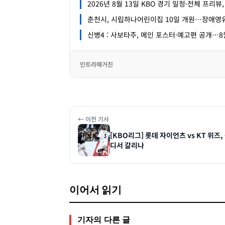
2026년 8월 13일 KBO 경기 일정·전체 프리뷰
춘천시, 시립하나어린이집 10일 개원…장애영
신병4 : 사보타주, 메인 포스터·예고편 공개…8
인트라매거진
← 이전 기사
[KBO리그] 롯데 자이언츠 vs KT 위즈
디서 갈리나
이어서 읽기
기자의 다른 글