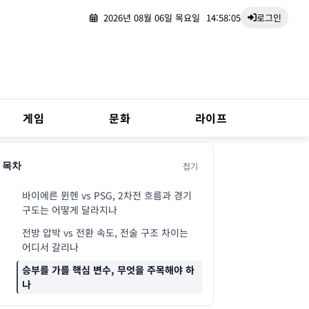
2026년 08월 06일 목요일
14:58:06
로그인
게임
문화
라이프
접기
목차
바이에른 뮌헨 vs PSG, 2차전 흐름과 경기
구도는 어떻게 달라지나
전방 압박 vs 전환 속도, 전술 구조 차이는
어디서 갈리나
승부를 가를 핵심 변수, 무엇을 주목해야 하
나