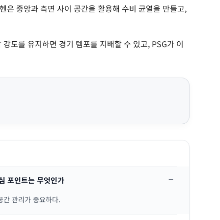
헨은 중앙과 측면 사이 공간을 활용해 수비 균열을 만들고,
 강도를 유지하면 경기 템포를 지배할 수 있고, PSG가 이
핵심 포인트는 무엇인가
공간 관리가 중요하다.