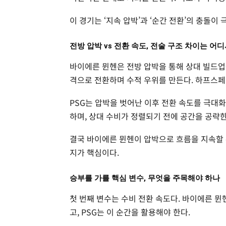
이 경기는 ‘지속 압박’과 ‘순간 전환’의 충돌이
전방 압박 vs 전환 속도, 전술 구조 차이는 어
바이에른 뮌헨은 전방 압박을 통해 상대 빌드업
격으로 전환하며 수적 우위를 만든다. 하프스페
PSG는 압박을 벗어난 이후 전환 속도를 극대
하며, 상대 수비가 정렬되기 전에 공간을 공략
결국 바이에른 뮌헨이 압박으로 흐름을 지속할 수
지가 핵심이다.
승부를 가를 핵심 변수, 무엇을 주목해야 하나
첫 번째 변수는 수비 전환 속도다. 바이에른 뮌
고, PSG는 이 순간을 활용해야 한다.