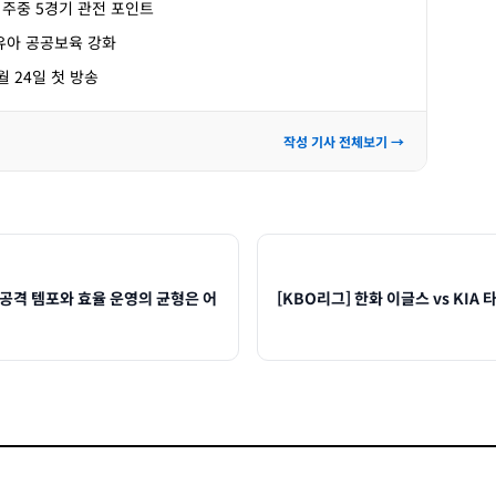
, 주중 5경기 관전 포인트
유아 공공보육 강화
월 24일 첫 방송
작성 기사 전체보기 →
, 공격 템포와 효율 운영의 균형은 어
[KBO리그] 한화 이글스 vs KI