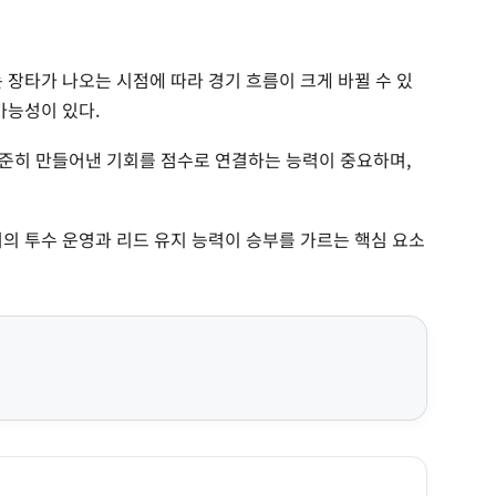
 장타가 나오는 시점에 따라 경기 흐름이 크게 바뀔 수 있
가능성이 있다.
 꾸준히 만들어낸 기회를 점수로 연결하는 능력이 중요하며,
서의 투수 운영과 리드 유지 능력이 승부를 가르는 핵심 요소