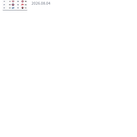
포인트
2026.08.04