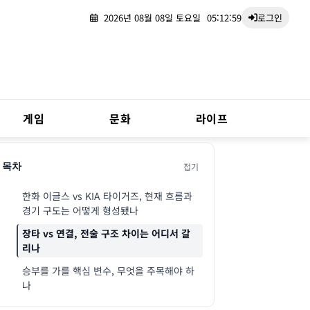
2026년 08월 08일 토요일
05:13:00
로그인
게임
문화
라이프
접기
목차
한화 이글스 vs KIA 타이거즈, 현재 흐름과
경기 구도는 어떻게 형성됐나
장타 vs 연결, 전술 구조 차이는 어디서 갈
리나
승부를 가를 핵심 변수, 무엇을 주목해야 하
나