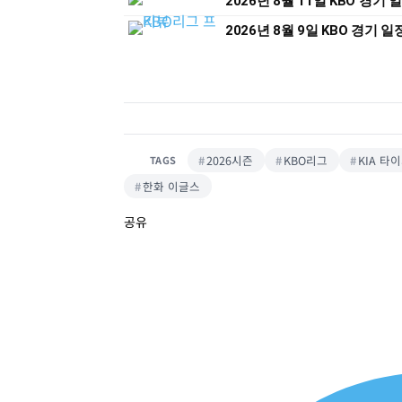
2026년 8월 11일 KBO 경기
2026년 8월 9일 KBO 경기 
2026시즌
KBO리그
KIA 타
TAGS
한화 이글스
공유