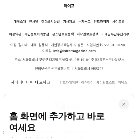
라이프
매체소개
인사말
찾아오시는길
기사제보
독자투고
인트라위키
사이트맵
이용약관
개인정보처리방침
청소년보호정책
저작권보호정책
이메일무단수집거부
의장: 김기태
대표: 김동석
개인정보책임자: 이경은
사업자번호: 553-81-03698
이메일:
info@intramagazine.com
주소: 서울특별시 구로구 디지털로26길 43, R동 1910-1호 (대륭포스트타워8차)
인터넷신문 신문발행번호 ㅣ 서울특별시 아55702
사바나미디어 네트워크
인트라매거진
이슈데이
케이팝포스트
위닥스
×
홈 화면에 추가하고 바로
여세요
인트라매거진의 모든 콘텐츠(기사)는 저작권법의 보호를 받으며, 무단 전재, 복사, 배포