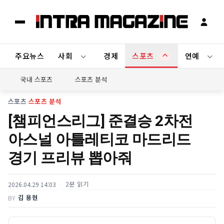
주요뉴스
사회
경제
스포츠
연예
국내 스포츠
스포츠 분석
스포츠
›
스포츠 분석
[챔피언스리그] 준결승 2차전
아스널 아틀레티코 마드리드
경기 프리뷰 뽑아줘
2분 읽기
2026.04.29 14:03
김 용현
BY