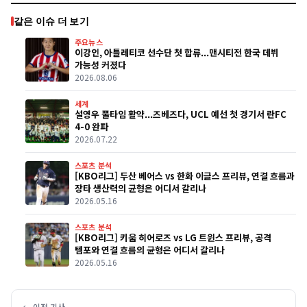
같은 이슈 더 보기
주요뉴스
이강인, 아틀레티코 선수단 첫 합류...맨시티전 한국 데뷔
가능성 커졌다
2026.08.06
세계
설영우 풀타임 활약...즈베즈다, UCL 예선 첫 경기서 란FC
4-0 완파
2026.07.22
스포츠 분석
[KBO리그] 두산 베어스 vs 한화 이글스 프리뷰, 연결 흐름과
장타 생산력의 균형은 어디서 갈리나
2026.05.16
스포츠 분석
[KBO리그] 키움 히어로즈 vs LG 트윈스 프리뷰, 공격
템포와 연결 흐름의 균형은 어디서 갈리나
2026.05.16
← 이전 기사