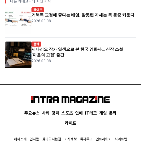
다른 카테고리의 최신 기사
라이프
거북목 교정에 좋다는 배영, 잘못된 자세는 목 통증 키운다
2026.08.08
문화
시나리오 작가 일생으로 본 한국 영화사… 신작 소설
‘마음의 고향’ 출간
2026.08.08
주요뉴스
사회
경제
스포츠
연예
IT테크
게임
문화
라이프
매체소개
인사말
찾아오시는길
기사제보
독자투고
인트라위키
사이트맵