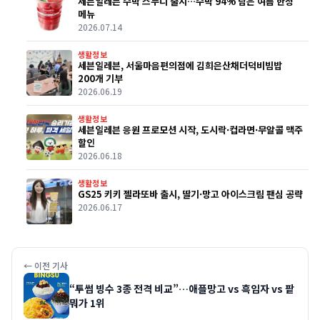
세븐일레븐 수박 스무디 출시…수박 94% 담은 여름 한정
메뉴
2026.07.14
생활정보
세븐일레븐, 서울마음편의점에 김희은산채더덕비빔밥
200개 기부
2026.06.19
생활정보
세븐일레븐 응원 프로모션 시작, 도시락·컵라면·무알콜 맥주
할인
2026.06.18
생활정보
GS25 키키 젤라또바 출시, 딸기·망고 아이스크림 팬심 공략
2026.06.17
← 이전 기사
“투썸 빙수 3종 전격 비교”…애플망고 vs 흑임자 vs 팥
뭐가 1위