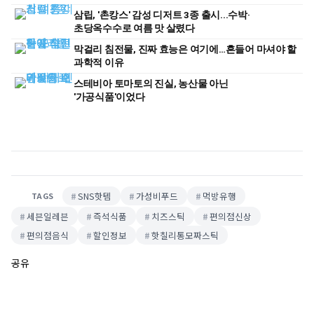
삼립, '촌캉스' 감성 디저트 3종 출시...수박·
초당옥수수로 여름 맛 살렸다
막걸리 침전물, 진짜 효능은 여기에…흔들어 마셔야 할
과학적 이유
스테비아 토마토의 진실, 농산물 아닌
'가공식품'이었다
SNS핫템
가성비푸드
먹방유행
TAGS
세븐일레븐
즉석식품
치즈스틱
편의점신상
편의점음식
할인정보
핫칠리통모짜스틱
공유