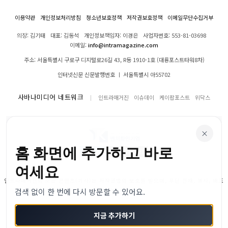
이용약관
개인정보처리방침
청소년보호정책
저작권보호정책
이메일무단수집거부
의장: 김기태
대표: 김동석
개인정보책임자: 이경은
사업자번호: 553-81-03698
이메일:
info@intramagazine.com
주소: 서울특별시 구로구 디지털로26길 43, R동 1910-1호 (대륭포스트타워8차)
인터넷신문 신문발행번호 ㅣ 서울특별시 아55702
사바나미디어 네트워크
인트라매거진
이슈데이
케이팝포스트
위닥스
×
홈 화면에 추가하고 바로
여세요
인트라매거진의 모든 콘텐츠(기사)는 저작권법의 보호를 받으며, 무단 전재, 복사, 배포
검색 없이 한 번에 다시 방문할 수 있어요.
등을 금합니다.
© 2024–2026 인트라매거진. All Rights Reserved
지금 추가하기