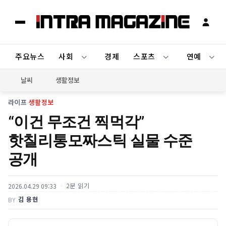
주요뉴스
사회
경제
스포츠
연예
날씨
생활정보
라이프
›
생활정보
“이건 무조건 찍먹각”
핫칠리통모짜스틱 실물 수준
공개
2분 읽기
2026.04.29 09:33
김 용현
BY